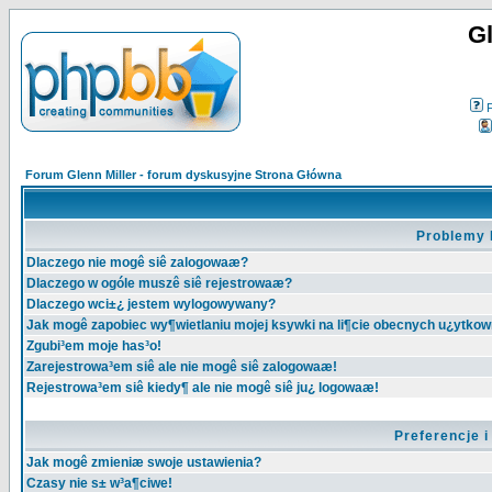
Gl
Forum Glenn Miller - forum dyskusyjne Strona Główna
Problemy 
Dlaczego nie mogê siê zalogowaæ?
Dlaczego w ogóle muszê siê rejestrowaæ?
Dlaczego wci±¿ jestem wylogowywany?
Jak mogê zapobiec wy¶wietlaniu mojej ksywki na li¶cie obecnych u¿ytko
Zgubi³em moje has³o!
Zarejestrowa³em siê ale nie mogê siê zalogowaæ!
Rejestrowa³em siê kiedy¶ ale nie mogê siê ju¿ logowaæ!
Preferencje 
Jak mogê zmieniæ swoje ustawienia?
Czasy nie s± w³a¶ciwe!