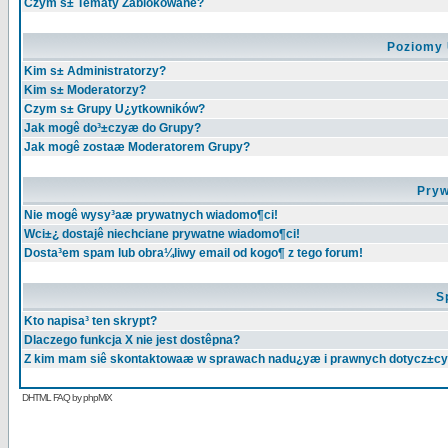
Czym s± Tematy Zablokowane?
Poziomy 
Kim s± Administratorzy?
Kim s± Moderatorzy?
Czym s± Grupy U¿ytkowników?
Jak mogê do³±czyæ do Grupy?
Jak mogê zostaæ Moderatorem Grupy?
Pryw
Nie mogê wysy³aæ prywatnych wiadomo¶ci!
Wci±¿ dostajê niechciane prywatne wiadomo¶ci!
Dosta³em spam lub obra¼liwy email od kogo¶ z tego forum!
S
Kto napisa³ ten skrypt?
Dlaczego funkcja X nie jest dostêpna?
Z kim mam siê skontaktowaæ w sprawach nadu¿yæ i prawnych dotycz±cy
DHTML FAQ by phpMiX