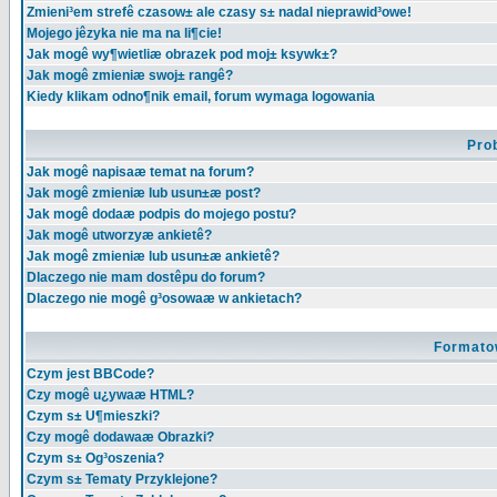
Zmieni³em strefê czasow± ale czasy s± nadal nieprawid³owe!
Mojego jêzyka nie ma na li¶cie!
Jak mogê wy¶wietliæ obrazek pod moj± ksywk±?
Jak mogê zmieniæ swoj± rangê?
Kiedy klikam odno¶nik email, forum wymaga logowania
Pro
Jak mogê napisaæ temat na forum?
Jak mogê zmieniæ lub usun±æ post?
Jak mogê dodaæ podpis do mojego postu?
Jak mogê utworzyæ ankietê?
Jak mogê zmieniæ lub usun±æ ankietê?
Dlaczego nie mam dostêpu do forum?
Dlaczego nie mogê g³osowaæ w ankietach?
Formato
Czym jest BBCode?
Czy mogê u¿ywaæ HTML?
Czym s± U¶mieszki?
Czy mogê dodawaæ Obrazki?
Czym s± Og³oszenia?
Czym s± Tematy Przyklejone?