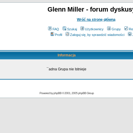
Glenn Miller - forum dyskus
Wróć na stronę główną
FAQ
Szukaj
Użytkownicy
Grupy
Re
Profil
Zaloguj się, by sprawdzić wiadomości
Informacja
¯adna Grupa nie Istnieje
Powered by
phpBB
© 2001, 2005 phpBB Group