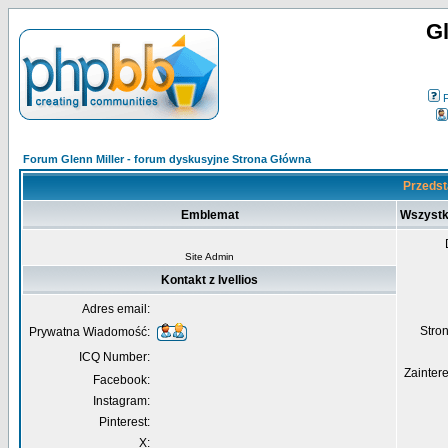
Gl
Forum Glenn Miller - forum dyskusyjne Strona Główna
Przedsta
Emblemat
Wszystko
Site Admin
Kontakt z Ivellios
Adres email:
Str
Prywatna Wiadomość:
ICQ Number:
Zainter
Facebook:
Instagram:
Pinterest:
X: