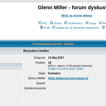
Glenn Miller - forum dyskus
Wróć na stronę główną
FAQ
Szukaj
Użytkownicy
Grupy
Re
Profil
Zaloguj się, by sprawdzić wiadomości
Przedstawiamy profil :: Ivellios
Wszystko o Ivellios
Dołączył:
15 Maj 2007
Postów:
18
[43% z całości / 0.00 postów dziennie]
Znajdź wszystkie posty Ivellios
Skąd:
Katowice
Strona WWW:
https://www.paranormalium.pl
Zawód:
Zainteresowania: