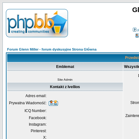
Gl
Forum Glenn Miller - forum dyskusyjne Strona Główna
Przedsta
Emblemat
Wszystko
Site Admin
Kontakt z Ivellios
Adres email:
Str
Prywatna Wiadomość:
ICQ Number:
Zainter
Facebook:
Instagram:
Pinterest:
X: