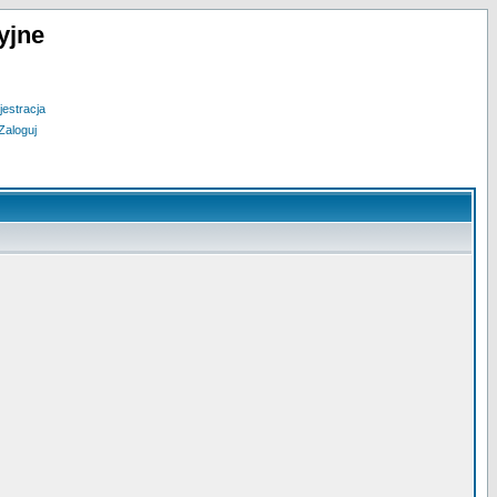
yjne
jestracja
Zaloguj