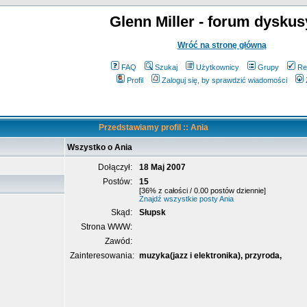
Glenn Miller - forum dyskus
Wróć na stronę główną
FAQ
Szukaj
Użytkownicy
Grupy
Re
Profil
Zaloguj się, by sprawdzić wiadomości
Przedstawiamy profil :: Ania
Wszystko o Ania
Dołączył:
18 Maj 2007
Postów:
15
[36% z całości / 0.00 postów dziennie]
Znajdź wszystkie posty Ania
Skąd:
Słupsk
Strona WWW:
Zawód:
Zainteresowania:
muzyka(jazz i elektronika), przyroda,