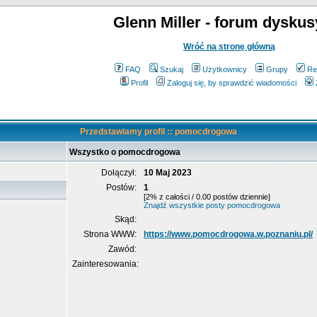
Glenn Miller - forum dyskus
Wróć na stronę główną
FAQ
Szukaj
Użytkownicy
Grupy
Re
Profil
Zaloguj się, by sprawdzić wiadomości
Przedstawiamy profil :: pomocdrogowa
Wszystko o pomocdrogowa
Dołączył:
10 Maj 2023
Postów:
1
[2% z całości / 0.00 postów dziennie]
Znajdź wszystkie posty pomocdrogowa
Skąd:
Strona WWW:
https://www.pomocdrogowa.w.poznaniu.pl/
Zawód:
Zainteresowania: