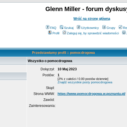
Glenn Miller - forum dyskus
Wróć na stronę główną
FAQ
Szukaj
Użytkownicy
Grupy
Re
Profil
Zaloguj się, by sprawdzić wiadomości
Przedstawiamy profil :: pomocdrogowa
Wszystko o pomocdrogowa
Dołączył:
10 Maj 2023
Postów:
1
[2% z całości / 0.00 postów dziennie]
Znajdź wszystkie posty pomocdrogowa
Skąd:
Strona WWW:
https://www.pomocdrogowa.w.poznaniu.pl/
Zawód:
Zainteresowania: