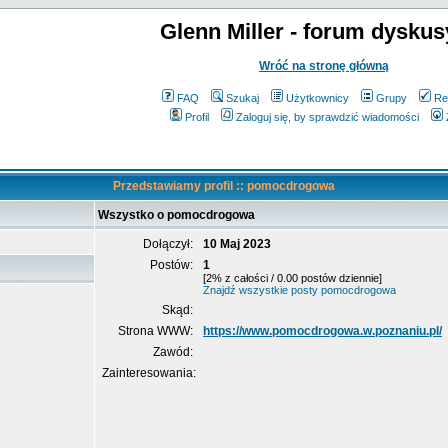
Glenn Miller - forum dyskus
Wróć na stronę główną
FAQ
Szukaj
Użytkownicy
Grupy
Re
Profil
Zaloguj się, by sprawdzić wiadomości
Przedstawiamy profil :: pomocdrogowa
Wszystko o pomocdrogowa
Dołączył:
10 Maj 2023
Postów:
1
[2% z całości / 0.00 postów dziennie]
Znajdź wszystkie posty pomocdrogowa
Skąd:
Strona WWW:
https://www.pomocdrogowa.w.poznaniu.pl/
Zawód:
Zainteresowania: