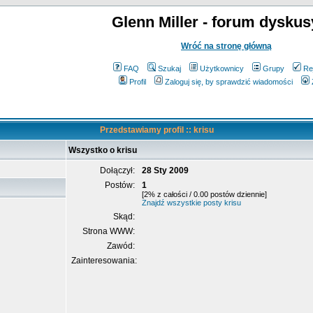
Glenn Miller - forum dyskus
Wróć na stronę główną
FAQ
Szukaj
Użytkownicy
Grupy
Re
Profil
Zaloguj się, by sprawdzić wiadomości
Przedstawiamy profil :: krisu
Wszystko o krisu
Dołączył:
28 Sty 2009
Postów:
1
[2% z całości / 0.00 postów dziennie]
Znajdź wszystkie posty krisu
Skąd:
Strona WWW:
Zawód:
Zainteresowania: