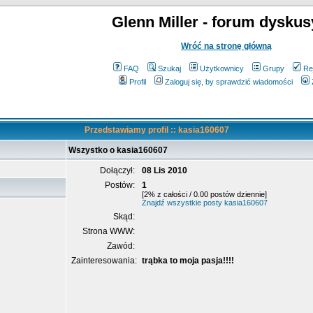
Glenn Miller - forum dyskus
Wróć na stronę główną
FAQ
Szukaj
Użytkownicy
Grupy
Re
Profil
Zaloguj się, by sprawdzić wiadomości
Przedstawiamy profil :: kasia160607
Wszystko o kasia160607
Dołączył:
08 Lis 2010
Postów:
1
[2% z całości / 0.00 postów dziennie]
Znajdź wszystkie posty kasia160607
Skąd:
Strona WWW:
Zawód:
Zainteresowania:
trąbka to moja pasja!!!!