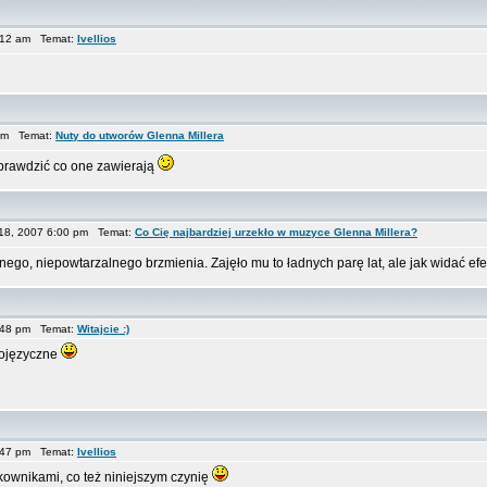
7:12 am Temat:
Ivellios
 pm Temat:
Nuty do utworów Glenna Millera
sprawdzić co one zawierają
18, 2007 6:00 pm Temat:
Co Cię najbardziej urzekło w muzyce Glenna Millera?
nego, niepowtarzalnego brzmienia. Zajęło mu to ładnych parę lat, ale jak widać e
5:48 pm Temat:
Witajcie :)
kojęzyczne
5:47 pm Temat:
Ivellios
tkownikami, co też niniejszym czynię