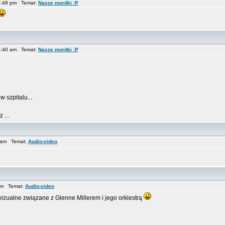
3:48 pm Temat:
Nasze mordki :P
12:40 am Temat:
Nasze mordki :P
 szpitalu...
 ...
9 am Temat:
Audio-video
 pm Temat:
Audio-video
izualne związane z Glenne Millerem i jego orkiestrą