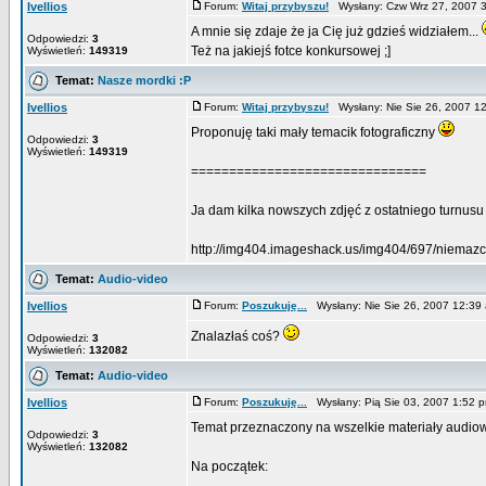
Ivellios
Forum:
Witaj przybyszu!
Wysłany: Czw Wrz 27, 2007 
A mnie się zdaje że ja Cię już gdzieś widziałem...
Odpowiedzi:
3
Też na jakiejś fotce konkursowej ;]
Wyświetleń:
149319
Temat:
Nasze mordki :P
Ivellios
Forum:
Witaj przybyszu!
Wysłany: Nie Sie 26, 2007 
Proponuję taki mały temacik fotograficzny
Odpowiedzi:
3
Wyświetleń:
149319
===============================
Ja dam kilka nowszych zdjęć z ostatniego turnusu w
http://img404.imageshack.us/img404/697/niemazcz
Temat:
Audio-video
Ivellios
Forum:
Poszukuję...
Wysłany: Nie Sie 26, 2007 12:3
Znalazłaś coś?
Odpowiedzi:
3
Wyświetleń:
132082
Temat:
Audio-video
Ivellios
Forum:
Poszukuję...
Wysłany: Pią Sie 03, 2007 1:52
Temat przeznaczony na wszelkie materiały audiow
Odpowiedzi:
3
Wyświetleń:
132082
Na początek: