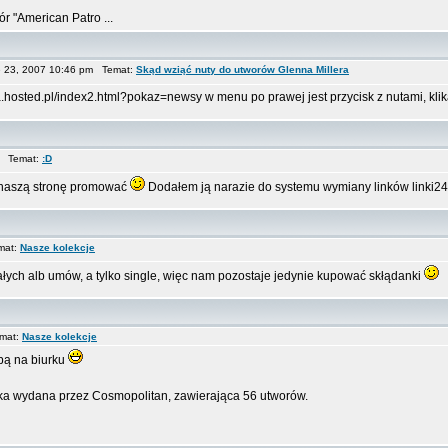
ór "American Patro ...
 23, 2007 10:46 pm Temat:
Skąd wziąć nuty do utworów Glenna Millera
a.hosted.pl/index2.html?pokaz=newsy w menu po prawej jest przycisk z nutami, klika
m Temat:
:D
 naszą stronę promować
Dodałem ją narazie do systemu wymiany linków linki24
mat:
Nasze kolekcje
ałych alb umów, a tylko single, więc nam pozostaje jedynie kupować skłądanki
emat:
Nasze kolekcje
bą na biurku
danka wydana przez Cosmopolitan, zawierająca 56 utworów.