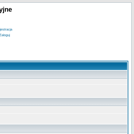
yjne
jestracja
Zaloguj