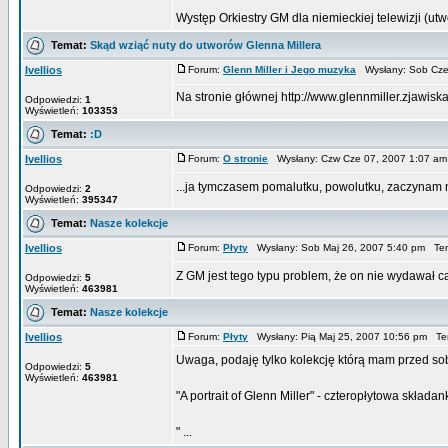
Występ Orkiestry GM dla niemieckiej telewizji (utw
Temat:
Skąd wziąć nuty do utworów Glenna Millera
Ivellios
Forum:
Glenn Miller i Jego muzyka
Wysłany: Sob Cze
Na stronie głównej http://www.glennmiller.zjawisk
Odpowiedzi:
1
Wyświetleń:
103353
Temat:
:D
Ivellios
Forum:
O stronie
Wysłany: Czw Cze 07, 2007 1:07 a
...ja tymczasem pomalutku, powolutku, zaczynam
Odpowiedzi:
2
Wyświetleń:
395347
Temat:
Nasze kolekcje
Ivellios
Forum:
Płyty
Wysłany: Sob Maj 26, 2007 5:40 pm Te
Z GM jest tego typu problem, że on nie wydawał c
Odpowiedzi:
5
Wyświetleń:
463981
Temat:
Nasze kolekcje
Ivellios
Forum:
Płyty
Wysłany: Pią Maj 25, 2007 10:56 pm T
Uwaga, podaję tylko kolekcję którą mam przed so
Odpowiedzi:
5
Wyświetleń:
463981
"A portrait of Glenn Miller" - czteropłytowa skła
" ...