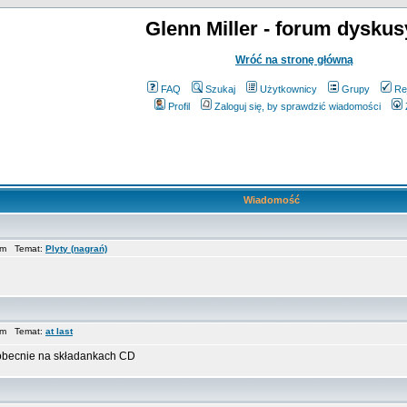
Glenn Miller - forum dyskus
Wróć na stronę główną
FAQ
Szukaj
Użytkownicy
Grupy
Re
Profil
Zaloguj się, by sprawdzić wiadomości
Wiadomość
 pm Temat:
Plyty (nagrań)
 pm Temat:
at last
 obecnie na składankach CD