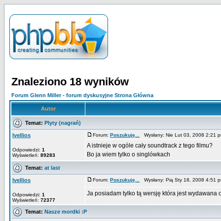
Znaleziono 18 wyników
Forum Glenn Miller - forum dyskusyjne Strona Główna
Autor
Temat:
Plyty (nagrań)
Ivellios
Forum:
Poszukuję...
Wysłany: Nie Lut 03, 2008 2:21
A istnieje w ogóle cały soundtrack z tego filmu?
Odpowiedzi:
1
Bo ja wiem tylko o singlówkach
Wyświetleń:
89283
Temat:
at last
Ivellios
Forum:
Poszukuję...
Wysłany: Pią Sty 18, 2008 4:51
Ja posiadam tylko tą wersję która jest wydawana
Odpowiedzi:
1
Wyświetleń:
72377
Temat:
Nasze mordki :P