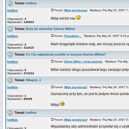
Temat:
Ivellios
Ivellios
Forum:
Witaj przybyszu!
Wysłany: Pią Maj 25, 2007 
Witaj wśród nas
Odpowiedzi:
3
Wyświetleń:
140603
Temat:
Nuty do utworów Glenna Millera
Ivellios
Forum:
Poszukuję...
Wysłany: Pią Maj 18, 2007 6:03
Mam ściągnięte kolejne nuty, ale muszę jeszcze 
Odpowiedzi:
4
Wyświetleń:
413415
Temat:
Co Cię najbardziej urzekło w muzyce Glenna Millera?
Ivellios
Forum:
Glenn Miller i Jego muzyka
Wysłany: Pią Maj 
Miller bardzo długo poszukiwał tego swojego jedy
Odpowiedzi:
5
Wyświetleń:
374234
Temat:
Witajcie :)
Ivellios
Forum:
Witaj przybyszu!
Wysłany: Pią Maj 18, 2007 
Zaznaczmy przy tym, że jest to jedyne forum pols
Odpowiedzi:
1
Wyświetleń:
80099
Witaj!
Temat:
Ivellios
Ivellios
Forum:
Witaj przybyszu!
Wysłany: Pią Maj 18, 2007 
Wypadałoby aby administrator przywitał się z uży
Odpowiedzi:
3