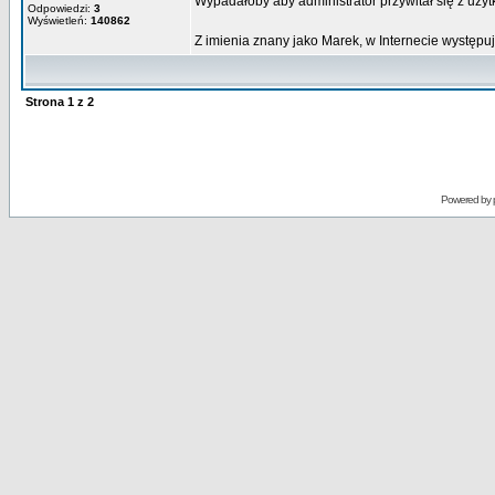
Wypadałoby aby administrator przywitał się z uży
Odpowiedzi:
3
Wyświetleń:
140862
Z imienia znany jako Marek, w Internecie występuję 
Strona
1
z
2
Powered by