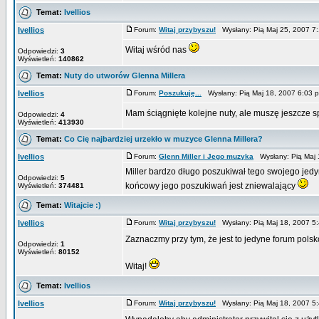
Temat:
Ivellios
Ivellios
Forum:
Witaj przybyszu!
Wysłany: Pią Maj 25, 2007 
Witaj wśród nas
Odpowiedzi:
3
Wyświetleń:
140862
Temat:
Nuty do utworów Glenna Millera
Ivellios
Forum:
Poszukuję...
Wysłany: Pią Maj 18, 2007 6:03
Mam ściągnięte kolejne nuty, ale muszę jeszcze 
Odpowiedzi:
4
Wyświetleń:
413930
Temat:
Co Cię najbardziej urzekło w muzyce Glenna Millera?
Ivellios
Forum:
Glenn Miller i Jego muzyka
Wysłany: Pią Maj 
Miller bardzo długo poszukiwał tego swojego jedyn
Odpowiedzi:
5
końcowy jego poszukiwań jest zniewalający
Wyświetleń:
374481
Temat:
Witajcie :)
Ivellios
Forum:
Witaj przybyszu!
Wysłany: Pią Maj 18, 2007 
Zaznaczmy przy tym, że jest to jedyne forum pols
Odpowiedzi:
1
Wyświetleń:
80152
Witaj!
Temat:
Ivellios
Ivellios
Forum:
Witaj przybyszu!
Wysłany: Pią Maj 18, 2007 