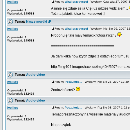
Ivellios
Forum:
Witaj przybyszu!
Wysłany: Czw Wrz 27, 2007 
A mnie się zdaje że ja Cię już gdzieś widziałem...
Odpowiedzi:
3
Też na jakiejś fotce konkursowej ;]
Wyświetleń:
149568
Temat:
Nasze mordki :P
Ivellios
Forum:
Witaj przybyszu!
Wysłany: Nie Sie 26, 2007 
Proponuję taki mały temacik fotograficzny
Odpowiedzi:
3
Wyświetleń:
149568
===============================
Ja dam kilka nowszych zdjęć z ostatniego turnusu w
http://img404.imageshack.us/img404/697/niemazcz
Temat:
Audio-video
Ivellios
Forum:
Poszukuję...
Wysłany: Nie Sie 26, 2007 12:3
Znalazłaś coś?
Odpowiedzi:
3
Wyświetleń:
132429
Temat:
Audio-video
Ivellios
Forum:
Poszukuję...
Wysłany: Pią Sie 03, 2007 1:52
Temat przeznaczony na wszelkie materiały audiow
Odpowiedzi:
3
Wyświetleń:
132429
Na początek: