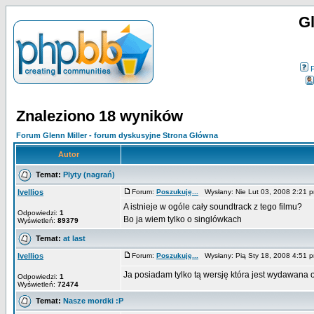
Gl
Znaleziono 18 wyników
Forum Glenn Miller - forum dyskusyjne Strona Główna
Autor
Temat:
Plyty (nagrań)
Ivellios
Forum:
Poszukuję...
Wysłany: Nie Lut 03, 2008 2:21
A istnieje w ogóle cały soundtrack z tego filmu?
Odpowiedzi:
1
Bo ja wiem tylko o singlówkach
Wyświetleń:
89379
Temat:
at last
Ivellios
Forum:
Poszukuję...
Wysłany: Pią Sty 18, 2008 4:51
Ja posiadam tylko tą wersję która jest wydawana
Odpowiedzi:
1
Wyświetleń:
72474
Temat:
Nasze mordki :P