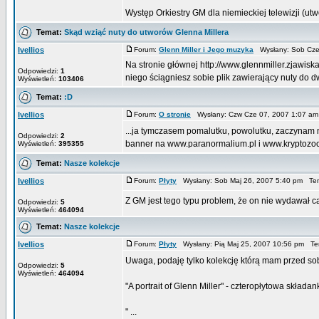
Występ Orkiestry GM dla niemieckiej telewizji (utw
Temat:
Skąd wziąć nuty do utworów Glenna Millera
Ivellios
Forum:
Glenn Miller i Jego muzyka
Wysłany: Sob Cze
Na stronie głównej http://www.glennmiller.zjawisk
Odpowiedzi:
1
niego ściągniesz sobie plik zawierający nuty do dw
Wyświetleń:
103406
Temat:
:D
Ivellios
Forum:
O stronie
Wysłany: Czw Cze 07, 2007 1:07 a
...ja tymczasem pomalutku, powolutku, zaczynam
Odpowiedzi:
2
banner na www.paranormalium.pl i www.kryptozoo
Wyświetleń:
395355
Temat:
Nasze kolekcje
Ivellios
Forum:
Płyty
Wysłany: Sob Maj 26, 2007 5:40 pm Te
Z GM jest tego typu problem, że on nie wydawał c
Odpowiedzi:
5
Wyświetleń:
464094
Temat:
Nasze kolekcje
Ivellios
Forum:
Płyty
Wysłany: Pią Maj 25, 2007 10:56 pm T
Uwaga, podaję tylko kolekcję którą mam przed so
Odpowiedzi:
5
Wyświetleń:
464094
"A portrait of Glenn Miller" - czteropłytowa skła
" ...