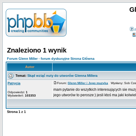
Gl
Znaleziono 1 wynik
Forum Glenn Miller - forum dyskusyjne Strona Główna
Autor
Temat:
Skąd wziąć nuty do utworów Glenna Millera
Patrycja
Forum:
Glenn Miller i Jego muzyka
Wysłany: Sob Cze
mam pytanie do wszytkich interesujących sie muzy
Odpowiedzi:
1
jego utworów to perosze:) jesli ktoś ma jaki kolwiek
Wyświetleń:
103353
Strona
1
z
1