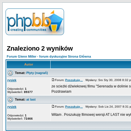
Znaleziono 2 wyników
Forum Glenn Miller - forum dyskusyjne Strona Główna
Autor
Temat:
Plyty (nagrań)
rysiek
Forum:
Poszukuję...
Wysłany: Sro Sty 30, 2008 8:32
ze scieżki dźwiekowej filmu "Serenada w dolinie sł
Odpowiedzi:
1
Pozdrawiam
Wyświetleń:
89377
Temat:
at last
rysiek
Forum:
Poszukuję...
Wysłany: Sob Lis 24, 2007 8:31
Witam . Poszukuję filmowej wersji AT LAST nie wyko
Odpowiedzi:
1
Wyświetleń:
72466