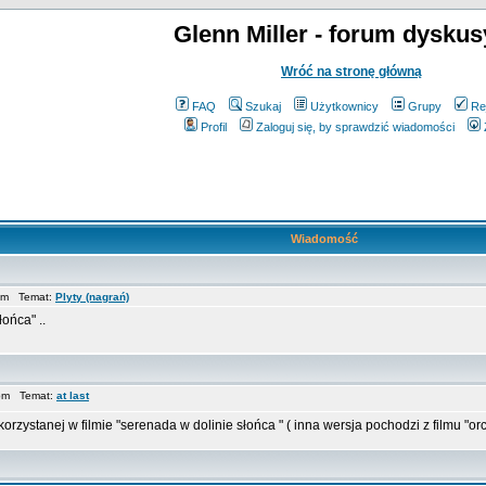
Glenn Miller - forum dyskus
Wróć na stronę główną
FAQ
Szukaj
Użytkownicy
Grupy
Re
Profil
Zaloguj się, by sprawdzić wiadomości
Wiadomość
 pm Temat:
Plyty (nagrań)
ońca" ..
 pm Temat:
at last
rzystanej w filmie "serenada w dolinie słońca " ( inna wersja pochodzi z filmu "orc