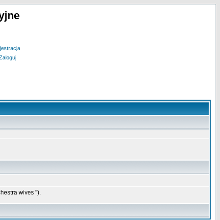
yjne
jestracja
Zaloguj
hestra wives ").