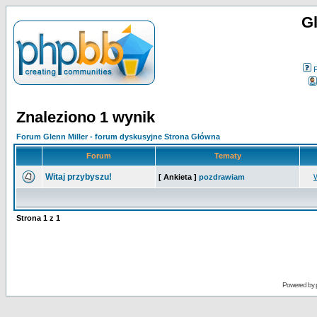
Gl
Znaleziono 1 wynik
Forum Glenn Miller - forum dyskusyjne Strona Główna
Forum
Tematy
Witaj przybyszu!
[ Ankieta ]
pozdrawiam
Strona
1
z
1
Powered by