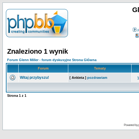
Gl
Znaleziono 1 wynik
Forum Glenn Miller - forum dyskusyjne Strona Główna
Forum
Tematy
Witaj przybyszu!
[ Ankieta ]
pozdrawiam
Strona
1
z
1
Powered by