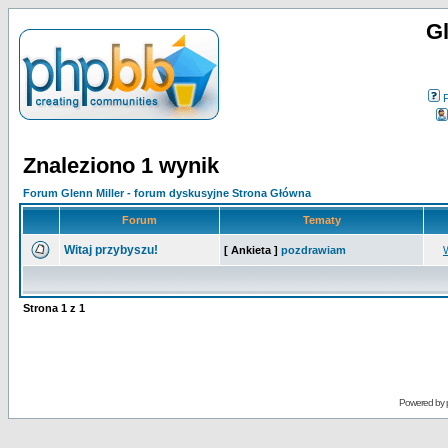
Gl
Znaleziono 1 wynik
Forum Glenn Miller - forum dyskusyjne Strona Główna
Forum
Tematy
Witaj przybyszu!
[ Ankieta ]
pozdrawiam
Strona
1
z
1
Powered by