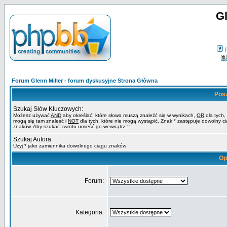
Gl
Forum Glenn Miller - forum dyskusyjne Strona Główna
Pos
Szukaj Słów Kluczowych:
Możesz używać
AND
aby określać, które słowa muszą znaleźć się w wynikach,
OR
dla tych,
mogą się tam znaleść i
NOT
dla tych, które nie mogą wystąpić. Znak * zastępuje dowolny c
znaków. Aby szukać zwrotu umieść go wewnątrz ""
Szukaj Autora:
Użyj * jako zamiennika dowolnego ciągu znaków
Op
Forum:
Kategoria: