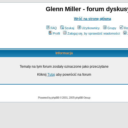
Glenn Miller - forum dyskus
Wróć na stronę główną
FAQ
Szukaj
Użytkownicy
Grupy
Re
Profil
Zaloguj się, by sprawdzić wiadomości
Informacja
Tematy na tym forum zostały oznaczone jako przeczytane
Kliknij
Tutaj
aby powrócić na forum
Powered by
phpBB
© 2001, 2005 phpBB Group