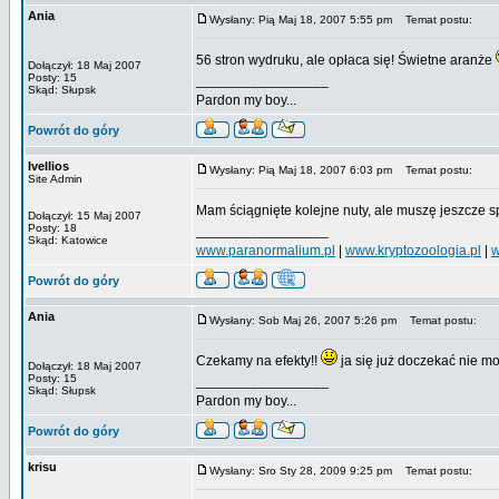
Ania
Wysłany: Pią Maj 18, 2007 5:55 pm
Temat postu:
56 stron wydruku, ale opłaca się! Świetne aranże
Dołączył: 18 Maj 2007
Posty: 15
_________________
Skąd: Słupsk
Pardon my boy...
Powrót do góry
Ivellios
Wysłany: Pią Maj 18, 2007 6:03 pm
Temat postu:
Site Admin
Mam ściągnięte kolejne nuty, ale muszę jeszcze 
Dołączył: 15 Maj 2007
Posty: 18
_________________
Skąd: Katowice
www.paranormalium.pl
|
www.kryptozoologia.pl
|
w
Powrót do góry
Ania
Wysłany: Sob Maj 26, 2007 5:26 pm
Temat postu:
Czekamy na efekty!!
ja się już doczekać nie 
Dołączył: 18 Maj 2007
Posty: 15
_________________
Skąd: Słupsk
Pardon my boy...
Powrót do góry
krisu
Wysłany: Sro Sty 28, 2009 9:25 pm
Temat postu: