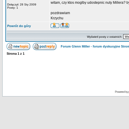
witam, czy ktos moglby udostepnic nuty Millera? b
Dołączył: 28 Sty 2009
Posty: 1
pozdrawiam
Krzychu
Powrót do góry
Wyświetl posty z ostatnich:
Forum Glenn Miller - forum dyskusyjne Str
Strona
1
z
1
Powered by