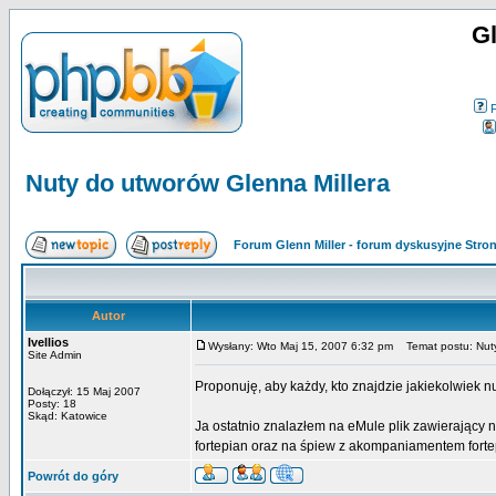
Gl
Nuty do utworów Glenna Millera
Forum Glenn Miller - forum dyskusyjne Str
Autor
Ivellios
Wysłany: Wto Maj 15, 2007 6:32 pm
Temat postu: Nuty
Site Admin
Proponuję, aby każdy, kto znajdzie jakiekolwiek n
Dołączył: 15 Maj 2007
Posty: 18
Skąd: Katowice
Ja ostatnio znalazłem na eMule plik zawierający 
fortepian oraz na śpiew z akompaniamentem forte
Powrót do góry