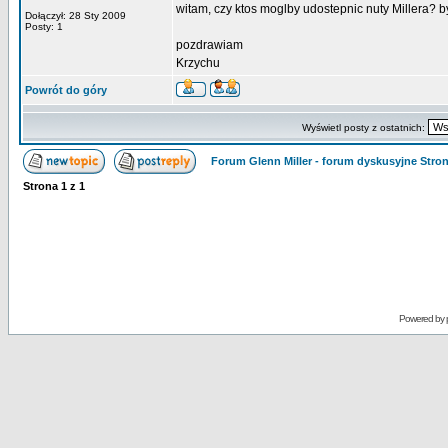
witam, czy ktos moglby udostepnic nuty Millera? b
Dołączył: 28 Sty 2009
Posty: 1
pozdrawiam
Krzychu
Powrót do góry
Wyświetl posty z ostatnich:
Forum Glenn Miller - forum dyskusyjne Str
Strona
1
z
1
Powered by