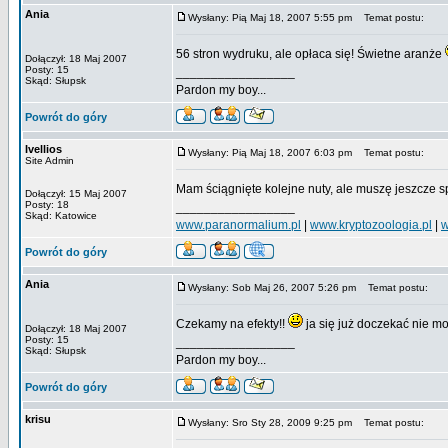
Ania
Wysłany: Pią Maj 18, 2007 5:55 pm
Temat postu:
56 stron wydruku, ale opłaca się! Świetne aranże
Dołączył: 18 Maj 2007
Posty: 15
_________________
Skąd: Słupsk
Pardon my boy...
Powrót do góry
Ivellios
Wysłany: Pią Maj 18, 2007 6:03 pm
Temat postu:
Site Admin
Mam ściągnięte kolejne nuty, ale muszę jeszcze 
Dołączył: 15 Maj 2007
Posty: 18
_________________
Skąd: Katowice
www.paranormalium.pl
|
www.kryptozoologia.pl
|
w
Powrót do góry
Ania
Wysłany: Sob Maj 26, 2007 5:26 pm
Temat postu:
Czekamy na efekty!!
ja się już doczekać nie 
Dołączył: 18 Maj 2007
Posty: 15
_________________
Skąd: Słupsk
Pardon my boy...
Powrót do góry
krisu
Wysłany: Sro Sty 28, 2009 9:25 pm
Temat postu: