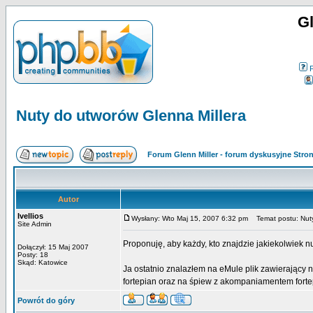
Gl
Nuty do utworów Glenna Millera
Forum Glenn Miller - forum dyskusyjne Str
Autor
Ivellios
Wysłany: Wto Maj 15, 2007 6:32 pm
Temat postu: Nuty
Site Admin
Proponuję, aby każdy, kto znajdzie jakiekolwiek n
Dołączył: 15 Maj 2007
Posty: 18
Skąd: Katowice
Ja ostatnio znalazłem na eMule plik zawierający 
fortepian oraz na śpiew z akompaniamentem forte
Powrót do góry