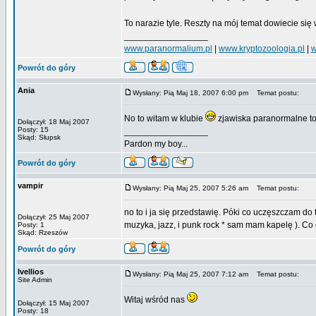
To narazie tyle. Reszty na mój temat dowiecie si
_________________
www.paranormalium.pl
|
www.kryptozoologia.pl
|
w
Powrót do góry
Ania
Wysłany: Pią Maj 18, 2007 6:00 pm
Temat postu:
No to witam w klubie
zjawiska paranormalne to
Dołączył: 18 Maj 2007
Posty: 15
_________________
Skąd: Słupsk
Pardon my boy...
Powrót do góry
vampir
Wysłany: Pią Maj 25, 2007 5:26 am
Temat postu:
no to i ja się przedstawię. Póki co uczęszczam d
Dołączył: 25 Maj 2007
muzyka, jazz, i punk rock * sam mam kapelę ). Co
Posty: 1
Skąd: Rzeszów
Powrót do góry
Ivellios
Wysłany: Pią Maj 25, 2007 7:12 am
Temat postu:
Site Admin
Witaj wśród nas
Dołączył: 15 Maj 2007
Posty: 18
_________________