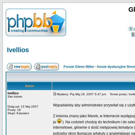
Gl
Ivellios
Forum Glenn Miller - forum dyskusyjne Str
Autor
Ivellios
Wysłany: Pią Maj 18, 2007 5:47 pm
Temat postu: Ivell
Site Admin
Wypadałoby aby administrator przywitał się z uży
Dołączył: 15 Maj 2007
Posty: 18
Skąd: Katowice
Z imienia znany jako Marek, w Internecie występuj
ja
). Na codzień chodzę do technikum i do szkoł
internetowe, głównie o dość nietypowej tematyce
potrzeby stron tłumaczę artykuły z angielskiego n