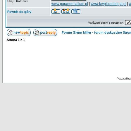
Skąd: Katowice
www.paranormalium.pl
|
www.kryptozoologia.pl
|
w
Powrót do góry
Wyświetl posty z ostatnich:
Forum Glenn Miller - forum dyskusyjne Str
Strona
1
z
1
Powered by