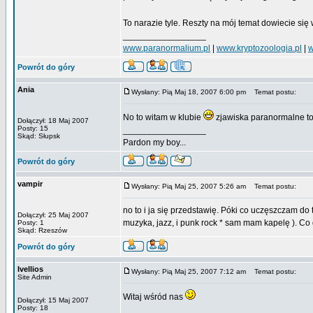
To narazie tyle. Reszty na mój temat dowiecie si
_________________
www.paranormalium.pl
|
www.kryptozoologia.pl
|
w
Powrót do góry
Ania
Wysłany: Pią Maj 18, 2007 6:00 pm
Temat postu:
No to witam w klubie
zjawiska paranormalne to
Dołączył: 18 Maj 2007
Posty: 15
_________________
Skąd: Słupsk
Pardon my boy...
Powrót do góry
vampir
Wysłany: Pią Maj 25, 2007 5:26 am
Temat postu:
no to i ja się przedstawię. Póki co uczęszczam d
Dołączył: 25 Maj 2007
muzyka, jazz, i punk rock * sam mam kapelę ). Co
Posty: 1
Skąd: Rzeszów
Powrót do góry
Ivellios
Wysłany: Pią Maj 25, 2007 7:12 am
Temat postu:
Site Admin
Witaj wśród nas
Dołączył: 15 Maj 2007
Posty: 18
_________________