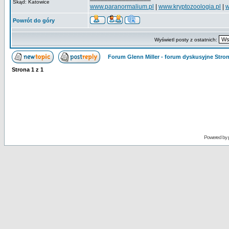
Skąd: Katowice
www.paranormalium.pl
|
www.kryptozoologia.pl
|
w
Powrót do góry
Wyświetl posty z ostatnich:
Forum Glenn Miller - forum dyskusyjne Str
Strona
1
z
1
Powered by