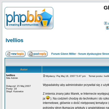
Gl
Ivellios
Forum Glenn Miller - forum dyskusyjne Str
Autor
Ivellios
Wysłany: Pią Maj 18, 2007 5:47 pm
Temat postu: Ivell
Site Admin
Wypadałoby aby administrator przywitał się z uży
Dołączył: 15 Maj 2007
Posty: 18
Skąd: Katowice
Z imienia znany jako Marek, w Internecie występuj
ja
). Na codzień chodzę do technikum i do szkoł
internetowe, głównie o dość nietypowej tematyce
potrzeby stron tłumaczę artykuły z angielskiego n