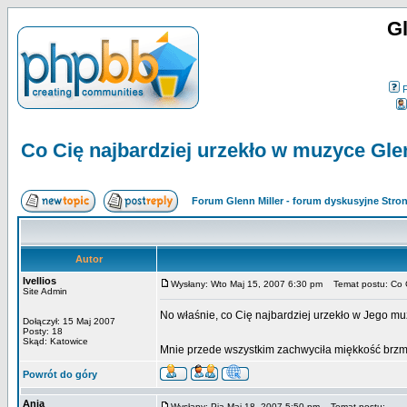
Gl
Co Cię najbardziej urzekło w muzyce Gle
Forum Glenn Miller - forum dyskusyjne Str
Autor
Ivellios
Wysłany: Wto Maj 15, 2007 6:30 pm
Temat postu: Co Ci
Site Admin
No właśnie, co Cię najbardziej urzekło w Jego m
Dołączył: 15 Maj 2007
Posty: 18
Skąd: Katowice
Mnie przede wszystkim zachwyciła miękkość brz
Powrót do góry
Ania
Wysłany: Pią Maj 18, 2007 5:50 pm
Temat postu: