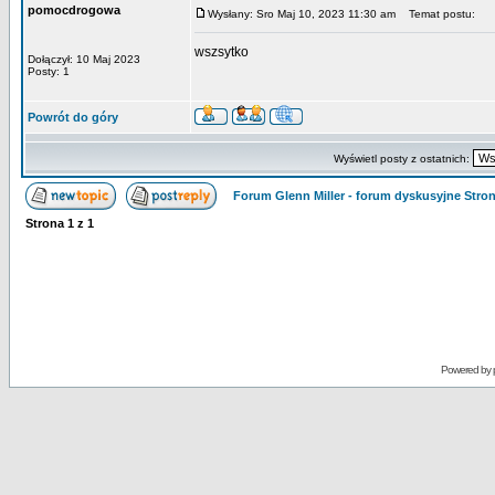
pomocdrogowa
Wysłany: Sro Maj 10, 2023 11:30 am
Temat postu:
wszsytko
Dołączył: 10 Maj 2023
Posty: 1
Powrót do góry
Wyświetl posty z ostatnich:
Forum Glenn Miller - forum dyskusyjne Str
Strona
1
z
1
Powered by