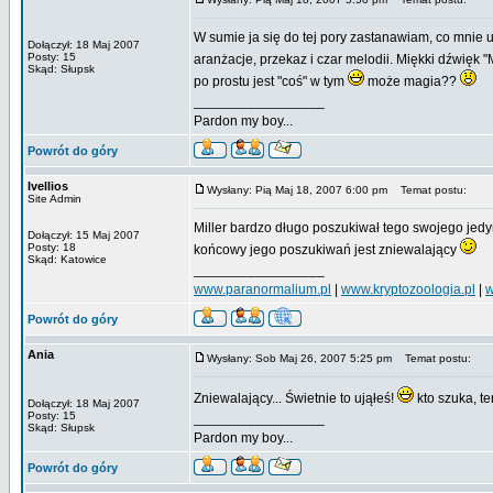
W sumie ja się do tej pory zastanawiam, co mnie 
Dołączył: 18 Maj 2007
Posty: 15
aranżacje, przekaz i czar melodii. Miękki dźwięk
Skąd: Słupsk
po prostu jest "coś" w tym
może magia??
_________________
Pardon my boy...
Powrót do góry
Ivellios
Wysłany: Pią Maj 18, 2007 6:00 pm
Temat postu:
Site Admin
Miller bardzo długo poszukiwał tego swojego jedyn
Dołączył: 15 Maj 2007
Posty: 18
końcowy jego poszukiwań jest zniewalający
Skąd: Katowice
_________________
www.paranormalium.pl
|
www.kryptozoologia.pl
|
w
Powrót do góry
Ania
Wysłany: Sob Maj 26, 2007 5:25 pm
Temat postu:
Zniewalający... Świetnie to ująłeś!
kto szuka, te
Dołączył: 18 Maj 2007
Posty: 15
_________________
Skąd: Słupsk
Pardon my boy...
Powrót do góry