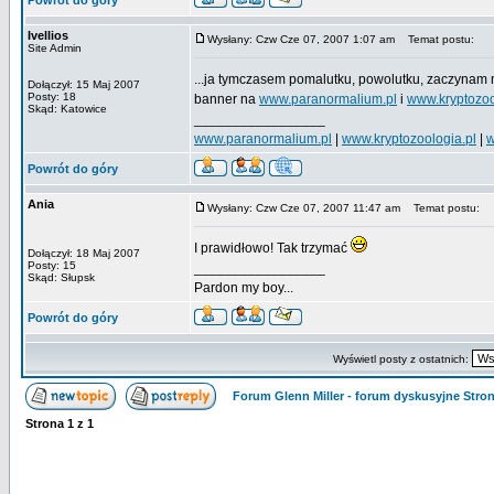
Powrót do góry
Ivellios
Wysłany: Czw Cze 07, 2007 1:07 am
Temat postu:
Site Admin
...ja tymczasem pomalutku, powolutku, zaczynam
Dołączył: 15 Maj 2007
Posty: 18
banner na
www.paranormalium.pl
i
www.kryptozoo
Skąd: Katowice
_________________
www.paranormalium.pl
|
www.kryptozoologia.pl
|
w
Powrót do góry
Ania
Wysłany: Czw Cze 07, 2007 11:47 am
Temat postu:
I prawidłowo! Tak trzymać
Dołączył: 18 Maj 2007
Posty: 15
_________________
Skąd: Słupsk
Pardon my boy...
Powrót do góry
Wyświetl posty z ostatnich:
Forum Glenn Miller - forum dyskusyjne Str
Strona
1
z
1