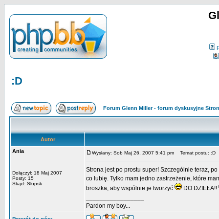
Gl
:D
Forum Glenn Miller - forum dyskusyjne Str
Autor
Ania
Wysłany: Sob Maj 26, 2007 5:41 pm
Temat postu: :D
Strona jest po prostu super! Szczególnie teraz, p
Dołączył: 18 Maj 2007
co lubię. Tylko mam jedno zastrzeżenie, które mam
Posty: 15
Skąd: Słupsk
broszka, aby wspólnie je tworzyć
DO DZIEŁA!!
_________________
Pardon my boy...