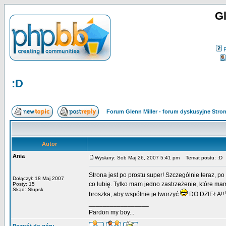
Gl
:D
Forum Glenn Miller - forum dyskusyjne Str
Autor
Ania
Wysłany: Sob Maj 26, 2007 5:41 pm
Temat postu: :D
Strona jest po prostu super! Szczególnie teraz, p
Dołączył: 18 Maj 2007
co lubię. Tylko mam jedno zastrzeżenie, które mam
Posty: 15
Skąd: Słupsk
broszka, aby wspólnie je tworzyć
DO DZIEŁA!!
_________________
Pardon my boy...