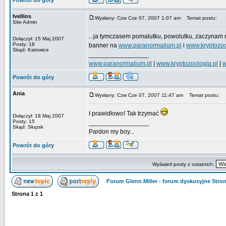
Powrót do góry
Ivellios
Wysłany: Czw Cze 07, 2007 1:07 am
Temat postu:
Site Admin
...ja tymczasem pomalutku, powolutku, zaczynam
Dołączył: 15 Maj 2007
Posty: 18
banner na
www.paranormalium.pl
i
www.kryptozoo
Skąd: Katowice
_________________
www.paranormalium.pl
|
www.kryptozoologia.pl
|
w
Powrót do góry
Ania
Wysłany: Czw Cze 07, 2007 11:47 am
Temat postu:
I prawidłowo! Tak trzymać
Dołączył: 18 Maj 2007
Posty: 15
_________________
Skąd: Słupsk
Pardon my boy...
Powrót do góry
Wyświetl posty z ostatnich:
Forum Glenn Miller - forum dyskusyjne Str
Strona
1
z
1