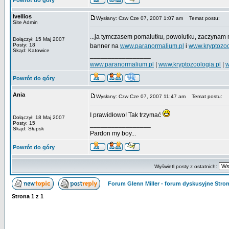
Powrót do góry
Ivellios
Wysłany: Czw Cze 07, 2007 1:07 am
Temat postu:
Site Admin
...ja tymczasem pomalutku, powolutku, zaczynam
Dołączył: 15 Maj 2007
Posty: 18
banner na
www.paranormalium.pl
i
www.kryptozoo
Skąd: Katowice
_________________
www.paranormalium.pl
|
www.kryptozoologia.pl
|
w
Powrót do góry
Ania
Wysłany: Czw Cze 07, 2007 11:47 am
Temat postu:
I prawidłowo! Tak trzymać
Dołączył: 18 Maj 2007
Posty: 15
_________________
Skąd: Słupsk
Pardon my boy...
Powrót do góry
Wyświetl posty z ostatnich:
Forum Glenn Miller - forum dyskusyjne Str
Strona
1
z
1