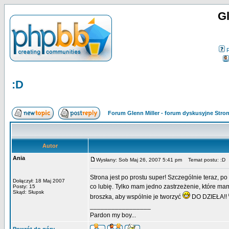
Gl
:D
Forum Glenn Miller - forum dyskusyjne Str
Autor
Ania
Wysłany: Sob Maj 26, 2007 5:41 pm
Temat postu: :D
Strona jest po prostu super! Szczególnie teraz, p
Dołączył: 18 Maj 2007
co lubię. Tylko mam jedno zastrzeżenie, które mam
Posty: 15
Skąd: Słupsk
broszka, aby wspólnie je tworzyć
DO DZIEŁA!!
_________________
Pardon my boy...