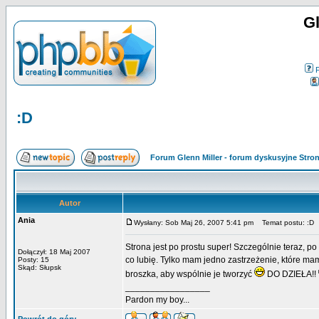
Gl
:D
Forum Glenn Miller - forum dyskusyjne Str
Autor
Ania
Wysłany: Sob Maj 26, 2007 5:41 pm
Temat postu: :D
Strona jest po prostu super! Szczególnie teraz, p
Dołączył: 18 Maj 2007
co lubię. Tylko mam jedno zastrzeżenie, które mam
Posty: 15
Skąd: Słupsk
broszka, aby wspólnie je tworzyć
DO DZIEŁA!!
_________________
Pardon my boy...