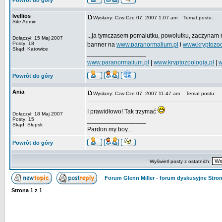
Powrót do góry
Ivellios
Wysłany: Czw Cze 07, 2007 1:07 am
Temat postu:
Site Admin
...ja tymczasem pomalutku, powolutku, zaczynam
Dołączył: 15 Maj 2007
Posty: 18
banner na
www.paranormalium.pl
i
www.kryptozoo
Skąd: Katowice
_________________
www.paranormalium.pl
|
www.kryptozoologia.pl
|
w
Powrót do góry
Ania
Wysłany: Czw Cze 07, 2007 11:47 am
Temat postu:
I prawidłowo! Tak trzymać
Dołączył: 18 Maj 2007
Posty: 15
_________________
Skąd: Słupsk
Pardon my boy...
Powrót do góry
Wyświetl posty z ostatnich:
Forum Glenn Miller - forum dyskusyjne Str
Strona
1
z
1