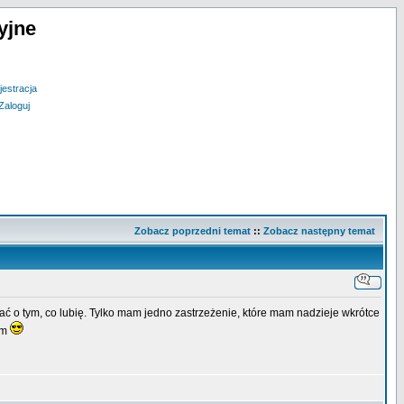
yjne
jestracja
Zaloguj
Zobacz poprzedni temat
::
Zobacz następny temat
iać o tym, co lubię. Tylko mam jedno zastrzeżenie, które mam nadzieje wkrótce
am