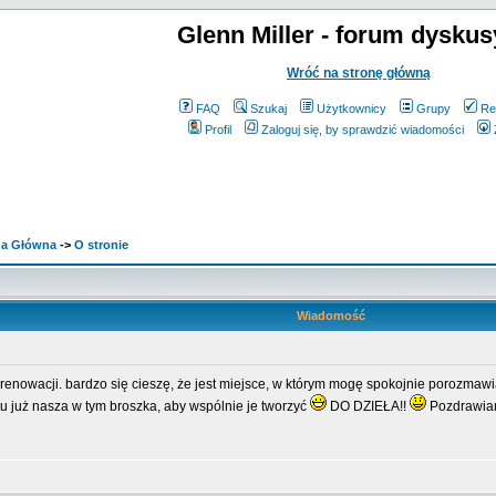
Glenn Miller - forum dyskus
Wróć na stronę główną
FAQ
Szukaj
Użytkownicy
Grupy
Re
Profil
Zaloguj się, by sprawdzić wiadomości
ona Główna
->
O stronie
Wiadomość
o renowacji. bardzo się cieszę, że jest miejsce, w którym mogę spokojnie porozmaw
tu już nasza w tym broszka, aby wspólnie je tworzyć
DO DZIEŁA!!
Pozdrawi