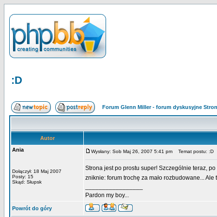
:D
Forum Glenn Miller - forum dyskusyjne Str
Autor
Ania
Wysłany: Sob Maj 26, 2007 5:41 pm
Temat postu: :D
Strona jest po prostu super! Szczególnie teraz, p
Dołączył: 18 Maj 2007
Posty: 15
zniknie: forum trochę za mało rozbudowane... Ale 
Skąd: Słupsk
_________________
Pardon my boy...
Powrót do góry