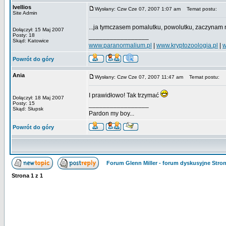
Ivellios
Wysłany: Czw Cze 07, 2007 1:07 am
Temat postu:
Site Admin
...ja tymczasem pomalutku, powolutku, zaczynam
Dołączył: 15 Maj 2007
Posty: 18
_________________
Skąd: Katowice
www.paranormalium.pl
|
www.kryptozoologia.pl
|
w
Powrót do góry
Ania
Wysłany: Czw Cze 07, 2007 11:47 am
Temat postu:
I prawidłowo! Tak trzymać
Dołączył: 18 Maj 2007
Posty: 15
_________________
Skąd: Słupsk
Pardon my boy...
Powrót do góry
Forum Glenn Miller - forum dyskusyjne Str
Strona
1
z
1