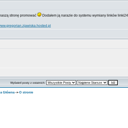
 naszą stronę promować
Dodałem ją narazie do systemu wymiany linków linki24
ww.gregorian.zjawiska.hosted.pl
Wyświetl posty z ostatnich:
ona Główna
->
O stronie