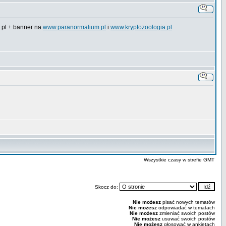
.pl + banner na
www.paranormalium.pl
i
www.kryptozoologia.pl
Wszystkie czasy w strefie GMT
Skocz do:
Nie możesz
pisać nowych tematów
Nie możesz
odpowiadać w tematach
Nie możesz
zmieniać swoich postów
Nie możesz
usuwać swoich postów
Nie możesz
głosować w ankietach