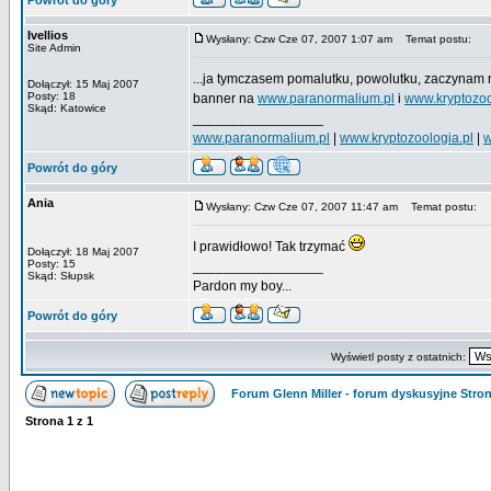
Powrót do góry
Ivellios
Wysłany: Czw Cze 07, 2007 1:07 am
Temat postu:
Site Admin
...ja tymczasem pomalutku, powolutku, zaczynam
Dołączył: 15 Maj 2007
Posty: 18
banner na
www.paranormalium.pl
i
www.kryptozoo
Skąd: Katowice
_________________
www.paranormalium.pl
|
www.kryptozoologia.pl
|
w
Powrót do góry
Ania
Wysłany: Czw Cze 07, 2007 11:47 am
Temat postu:
I prawidłowo! Tak trzymać
Dołączył: 18 Maj 2007
Posty: 15
_________________
Skąd: Słupsk
Pardon my boy...
Powrót do góry
Wyświetl posty z ostatnich:
Forum Glenn Miller - forum dyskusyjne Str
Strona
1
z
1