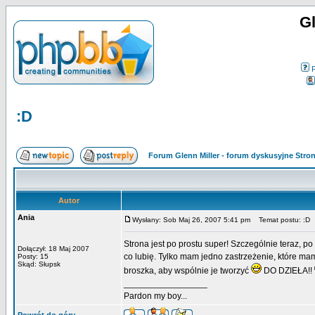
Gl
:D
Forum Glenn Miller - forum dyskusyjne Str
Autor
Ania
Wysłany: Sob Maj 26, 2007 5:41 pm
Temat postu: :D
Strona jest po prostu super! Szczególnie teraz, p
Dołączył: 18 Maj 2007
co lubię. Tylko mam jedno zastrzeżenie, które mam
Posty: 15
Skąd: Słupsk
broszka, aby wspólnie je tworzyć
DO DZIEŁA!!
_________________
Pardon my boy...