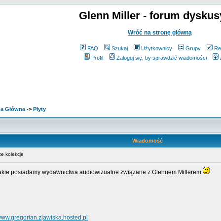
Glenn Miller - forum dyskus
Wróć na stronę główną
FAQ
Szukaj
Użytkownicy
Grupy
Re
Profil
Zaloguj się, by sprawdzić wiadomości
ona Główna
->
Płyty
Wiadomość
e kolekcje
 jakie posiadamy wydawnictwa audiowizualne związane z Glennem Millerem
ww.gregorian.zjawiska.hosted.pl