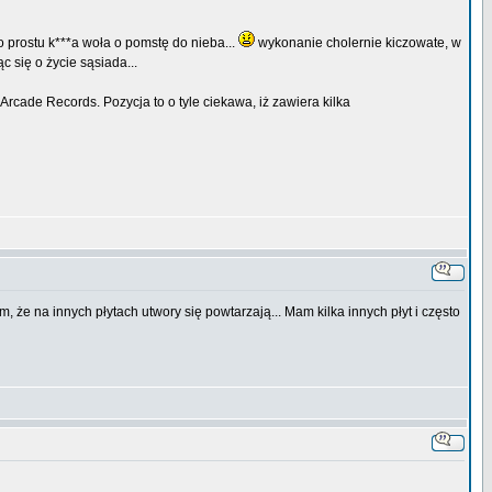
o prostu k***a woła o pomstę do nieba...
wykonanie cholernie kiczowate, w
 się o życie sąsiada...
rcade Records. Pozycja to o tyle ciekawa, iż zawiera kilka
em, że na innych płytach utwory się powtarzają... Mam kilka innych płyt i często