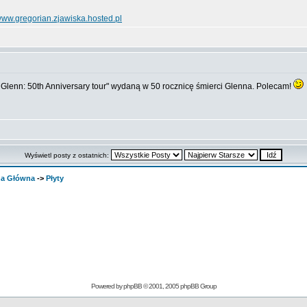
ww.gregorian.zjawiska.hosted.pl
lenn: 50th Anniversary tour" wydaną w 50 rocznicę śmierci Glenna. Polecam!
Wyświetl posty z ostatnich:
ona Główna
->
Płyty
Powered by
phpBB
© 2001, 2005 phpBB Group