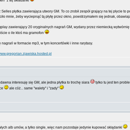
en" z tej składanki
Selles płytka zawierająca utwory GM. To co zrobił zespół grający na tej płycie to p
iło mnie, żeby wyciepnąć tą płytę przez okno, powstrzymałem się jednak, obawiając
ongplay zawierający 20 oryginalnych nagrań GM, wydany przez niemiecką wytwórnię A
ście o ile ktoś ma gramofon
nagrań w formacie mp3, w tym koncertówki i inne rarytasy.
ww.gregorian.zjawiska.hosted.pl
dawna interesuję się GM, ale jedna płytka to trochę siara
tylko tu jest ten probl
ące
ale cóż... same "walety" i "zady"
ałych alb umów, a tylko single, więc nam pozostaje jedynie kupować skłądanki