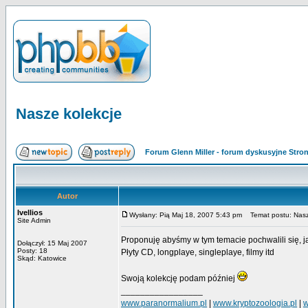
Nasze kolekcje
Forum Glenn Miller - forum dyskusyjne Str
Autor
Ivellios
Wysłany: Pią Maj 18, 2007 5:43 pm
Temat postu: Nasz
Site Admin
Proponuję abyśmy w tym temacie pochwalili się,
Dołączył: 15 Maj 2007
Posty: 18
Płyty CD, longplaye, singleplaye, filmy itd
Skąd: Katowice
Swoją kolekcję podam później
_________________
www.paranormalium.pl
|
www.kryptozoologia.pl
|
w