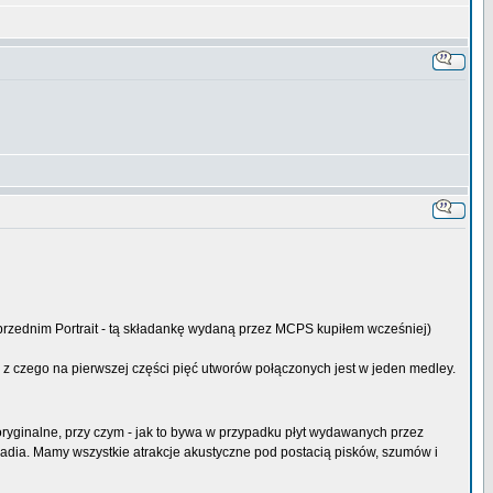
poprzednim Portrait - tą składankę wydaną przez MCPS kupiłem wcześniej)
, z czego na pierwszej części pięć utworów połączonych jest w jeden medley.
yginalne, przy czym - jak to bywa w przypadku płyt wydawanych przez
adia. Mamy wszystkie atrakcje akustyczne pod postacią pisków, szumów i