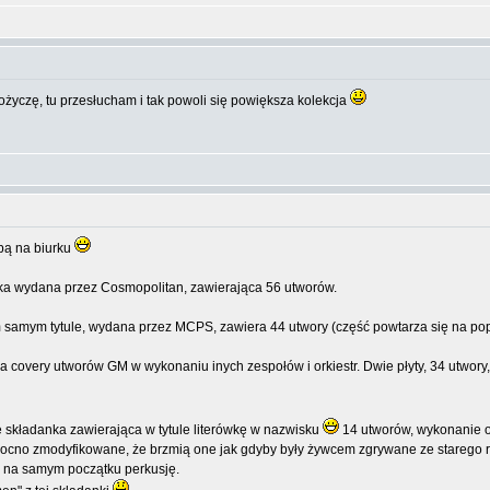
ożyczę, tu przesłucham i tak powoli się powiększa kolekcja
bą na biurku
danka wydana przez Cosmopolitan, zawierająca 56 utworów.
takim samym tytule, wydana przez MCPS, zawiera 44 utwory (część powtarza się na 
ca covery utworów GM w wykonaniu inych zespołów i orkiestr. Dwie płyty, 34 utwory
ie składanka zawierająca w tytule literówkę w nazwisku
14 utworów, wykonanie or
 mocno zmodyfikowane, że brzmią one jak gdyby były żywcem zgrywane ze starego r
 na samym początku perkusję.