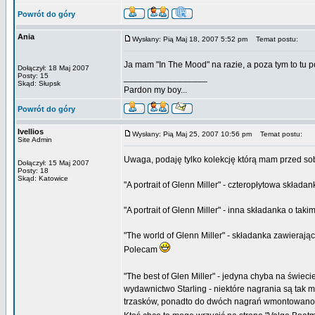
Powrót do góry
Ania
Wysłany: Pią Maj 18, 2007 5:52 pm
Temat postu:
Ja mam "In The Mood" na razie, a poza tym to tu p
Dołączył: 18 Maj 2007
Posty: 15
_________________
Skąd: Słupsk
Pardon my boy...
Powrót do góry
Ivellios
Wysłany: Pią Maj 25, 2007 10:56 pm
Temat postu:
Site Admin
Uwaga, podaję tylko kolekcję którą mam przed so
Dołączył: 15 Maj 2007
Posty: 18
Skąd: Katowice
"A portrait of Glenn Miller" - czteropłytowa skła
"A portrait of Glenn Miller" - inna składanka o 
"The world of Glenn Miller" - składanka zawierają
Polecam
"The best of Glen Miller" - jedyna chyba na świec
wydawnictwo Starling - niektóre nagrania są tak
trzasków, ponadto do dwóch nagrań wmontowano