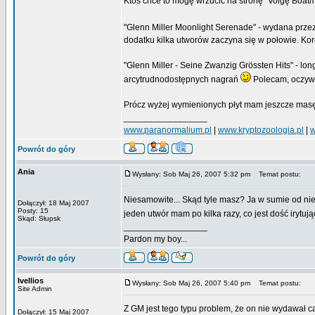
Ktoś chce to mogę wrzucić na stronę "Volgę Boatm
"Glenn Miller Moonlight Serenade" - wydana przez 
dodatku kilka utworów zaczyna się w połowie. Korc
"Glenn Miller - Seine Zwanzig Grössten Hits" - l
arcytrudnodostępnych nagrań
Polecam, oczywi
Prócz wyżej wymienionych płyt mam jeszcze masę 
_________________
www.paranormalium.pl
|
www.kryptozoologia.pl
|
w
Powrót do góry
Ania
Wysłany: Sob Maj 26, 2007 5:32 pm
Temat postu:
Niesamowite... Skąd tyle masz? Ja w sumie od nie
Dołączył: 18 Maj 2007
Posty: 15
jeden utwór mam po kilka razy, co jest dość irytuj
Skąd: Słupsk
_________________
Pardon my boy...
Powrót do góry
Ivellios
Wysłany: Sob Maj 26, 2007 5:40 pm
Temat postu:
Site Admin
Z GM jest tego typu problem, że on nie wydawał c
Dołączył: 15 Maj 2007