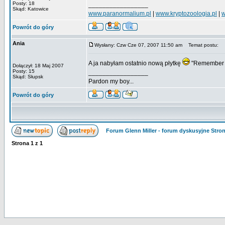
Posty: 18
_________________
Skąd: Katowice
www.paranormalium.pl
|
www.kryptozoologia.pl
|
w
Powrót do góry
Ania
Wysłany: Czw Cze 07, 2007 11:50 am
Temat postu:
A ja nabyłam ostatnio nową płytkę
"Remember G
Dołączył: 18 Maj 2007
Posty: 15
_________________
Skąd: Słupsk
Pardon my boy...
Powrót do góry
Forum Glenn Miller - forum dyskusyjne Str
Strona
1
z
1