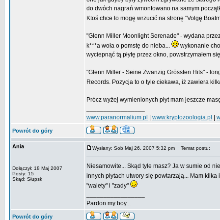
do dwóch nagrań wmontowano na samym początk
Ktoś chce to mogę wrzucić na stronę "Volgę Boatm
"Glenn Miller Moonlight Serenade" - wydana przez S
k***a woła o pomstę do nieba...
wykonanie chol
wyciepnąć tą płytę przez okno, powstrzymałem się 
"Glenn Miller - Seine Zwanzig Grössten Hits" - l
Records. Pozycja to o tyle ciekawa, iż zawiera k
Prócz wyżej wymienionych płyt mam jeszcze masę 
_________________
www.paranormalium.pl
|
www.kryptozoologia.pl
|
w
Powrót do góry
Ania
Wysłany: Sob Maj 26, 2007 5:32 pm
Temat postu:
Niesamowite... Skąd tyle masz? Ja w sumie od nie
Dołączył: 18 Maj 2007
Posty: 15
innych płytach utwory się powtarzają... Mam kilka i
Skąd: Słupsk
"walety" i "zady"
_________________
Pardon my boy...
Powrót do góry