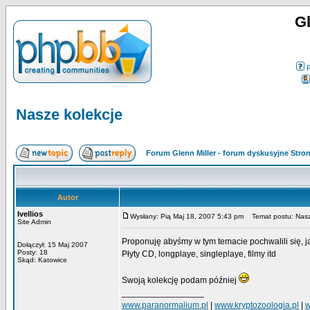
Gl
Nasze kolekcje
Forum Glenn Miller - forum dyskusyjne Str
Autor
Ivellios
Wysłany: Pią Maj 18, 2007 5:43 pm
Temat postu: Nasz
Site Admin
Proponuję abyśmy w tym temacie pochwalili się,
Dołączył: 15 Maj 2007
Posty: 18
Płyty CD, longplaye, singleplaye, filmy itd
Skąd: Katowice
Swoją kolekcję podam później
_________________
www.paranormalium.pl
|
www.kryptozoologia.pl
|
w