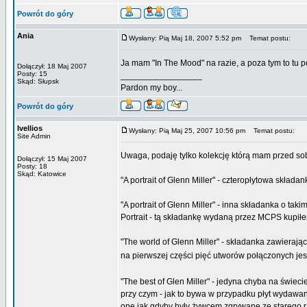
Powrót do góry
Ania
Wysłany: Pią Maj 18, 2007 5:52 pm
Temat postu:
Ja mam "In The Mood" na razie, a poza tym to tu p
Dołączył: 18 Maj 2007
Posty: 15
_________________
Skąd: Słupsk
Pardon my boy...
Powrót do góry
Ivellios
Wysłany: Pią Maj 25, 2007 10:56 pm
Temat postu:
Site Admin
Uwaga, podaję tylko kolekcję którą mam przed so
Dołączył: 15 Maj 2007
Posty: 18
Skąd: Katowice
"A portrait of Glenn Miller" - czteropłytowa skła
"A portrait of Glenn Miller" - inna składanka o 
Portrait - tą składankę wydaną przez MCPS kupił
"The world of Glenn Miller" - składanka zawierają
na pierwszej części pięć utworów połączonych je
"The best of Glen Miller" - jedyna chyba na świec
przy czym - jak to bywa w przypadku płyt wydawa
one jak gdyby były żywcem zgrywane ze starego r