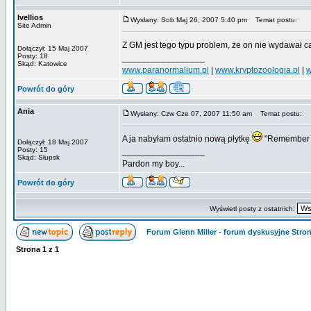
Ivellios
Wysłany: Sob Maj 26, 2007 5:40 pm
Temat postu:
Site Admin
Z GM jest tego typu problem, że on nie wydawał c
Dołączył: 15 Maj 2007
Posty: 18
_________________
Skąd: Katowice
www.paranormalium.pl
|
www.kryptozoologia.pl
|
w
Powrót do góry
Ania
Wysłany: Czw Cze 07, 2007 11:50 am
Temat postu:
A ja nabyłam ostatnio nową płytkę
"Remember G
Dołączył: 18 Maj 2007
Posty: 15
_________________
Skąd: Słupsk
Pardon my boy...
Powrót do góry
Wyświetl posty z ostatnich:
Forum Glenn Miller - forum dyskusyjne Str
Strona
1
z
1