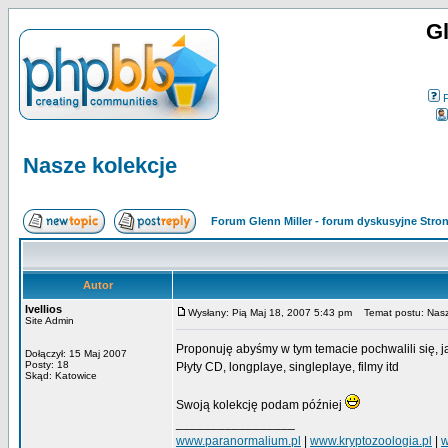
Gl
Nasze kolekcje
Forum Glenn Miller - forum dyskusyjne Str
Autor
Ivellios
Wysłany: Pią Maj 18, 2007 5:43 pm
Temat postu: Nasz
Site Admin
Proponuję abyśmy w tym temacie pochwalili się,
Dołączył: 15 Maj 2007
Posty: 18
Płyty CD, longplaye, singleplaye, filmy itd
Skąd: Katowice
Swoją kolekcję podam później
_________________
www.paranormalium.pl
|
www.kryptozoologia.pl
|
w