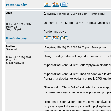
Powrót do góry
Ania
Wysłany: Pią Maj 18, 2007 5:52 pm
Temat postu:
Ja mam "In The Mood" na razie, a poza tym to tu p
Dołączył: 18 Maj 2007
Posty: 15
_________________
Skąd: Słupsk
Pardon my boy...
Powrót do góry
Ivellios
Wysłany: Pią Maj 25, 2007 10:56 pm
Temat postu:
Site Admin
Uwaga, podaję tylko kolekcję którą mam przed so
Dołączył: 15 Maj 2007
Posty: 18
Skąd: Katowice
"A portrait of Glenn Miller" - czteropłytowa skła
"A portrait of Glenn Miller" - inna składanka o 
Portrait - tą składankę wydaną przez MCPS kupił
"The world of Glenn Miller" - składanka zawierają
na pierwszej części pięć utworów połączonych je
"The best of Glen Miller" - jedyna chyba na świec
przy czym - jak to bywa w przypadku płyt wydawa
one jak gdyby były żywcem zgrywane ze starego r