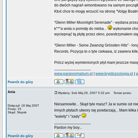
do dwóch nagrań wmontowano na samym początk
Ktoś chce to mogę wrzucić na stronę "Volgę Boatm
"Glenn Miller Moonlight Serenade" - wydana przez S
k***a woła o pomstę do nieba...
wykonanie chol
wyciepnąć tą płytę przez okno, powstrzymałem się 
"Glenn Miller - Seine Zwanzig Grössten Hits" - l
Records. Pozycja to o tyle ciekawa, iż zawiera k
Prócz wyżej wymienionych płyt mam jeszcze masę 
_________________
www.paranormalium.pl
|
www.kryptozoologia.pl
|
w
Powrót do góry
Ania
Wysłany: Sob Maj 26, 2007 5:32 pm
Temat postu:
Niesamowite... Skąd tyle masz? Ja w sumie od nie
Dołączył: 18 Maj 2007
Posty: 15
innych płytach utwory się powtarzają... Mam kilka i
Skąd: Słupsk
"walety" i "zady"
_________________
Pardon my boy...
Powrót do góry