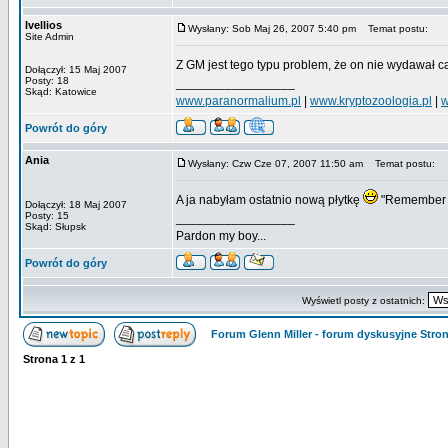
Ivellios
Wysłany: Sob Maj 26, 2007 5:40 pm
Temat postu:
Site Admin
Z GM jest tego typu problem, że on nie wydawał c
Dołączył: 15 Maj 2007
Posty: 18
_________________
Skąd: Katowice
www.paranormalium.pl
|
www.kryptozoologia.pl
|
w
Powrót do góry
Ania
Wysłany: Czw Cze 07, 2007 11:50 am
Temat postu:
A ja nabyłam ostatnio nową płytkę
"Remember G
Dołączył: 18 Maj 2007
Posty: 15
_________________
Skąd: Słupsk
Pardon my boy...
Powrót do góry
Wyświetl posty z ostatnich:
Forum Glenn Miller - forum dyskusyjne Str
Strona
1
z
1