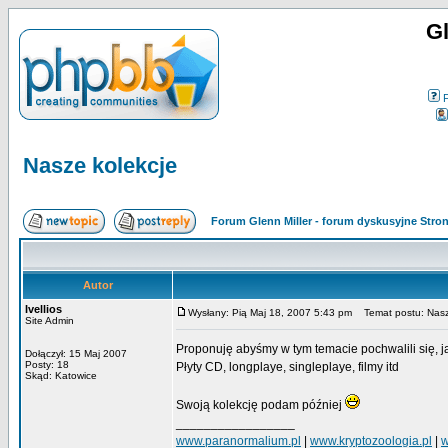
Gl
Nasze kolekcje
Forum Glenn Miller - forum dyskusyjne Str
Autor
Ivellios
Wysłany: Pią Maj 18, 2007 5:43 pm
Temat postu: Nasz
Site Admin
Proponuję abyśmy w tym temacie pochwalili się,
Dołączył: 15 Maj 2007
Posty: 18
Płyty CD, longplaye, singleplaye, filmy itd
Skąd: Katowice
Swoją kolekcję podam później
_________________
www.paranormalium.pl
|
www.kryptozoologia.pl
|
w