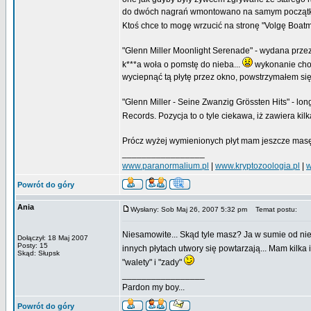
do dwóch nagrań wmontowano na samym początk
Ktoś chce to mogę wrzucić na stronę "Volgę Boatm
"Glenn Miller Moonlight Serenade" - wydana przez S
k***a woła o pomstę do nieba...
wykonanie chol
wyciepnąć tą płytę przez okno, powstrzymałem się 
"Glenn Miller - Seine Zwanzig Grössten Hits" - l
Records. Pozycja to o tyle ciekawa, iż zawiera k
Prócz wyżej wymienionych płyt mam jeszcze masę 
_________________
www.paranormalium.pl
|
www.kryptozoologia.pl
|
w
Powrót do góry
Ania
Wysłany: Sob Maj 26, 2007 5:32 pm
Temat postu:
Niesamowite... Skąd tyle masz? Ja w sumie od nie
Dołączył: 18 Maj 2007
Posty: 15
innych płytach utwory się powtarzają... Mam kilka i
Skąd: Słupsk
"walety" i "zady"
_________________
Pardon my boy...
Powrót do góry