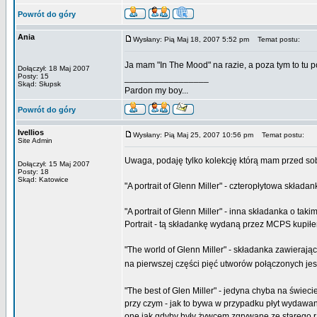
Powrót do góry
Ania
Wysłany: Pią Maj 18, 2007 5:52 pm
Temat postu:
Ja mam "In The Mood" na razie, a poza tym to tu p
Dołączył: 18 Maj 2007
Posty: 15
_________________
Skąd: Słupsk
Pardon my boy...
Powrót do góry
Ivellios
Wysłany: Pią Maj 25, 2007 10:56 pm
Temat postu:
Site Admin
Uwaga, podaję tylko kolekcję którą mam przed so
Dołączył: 15 Maj 2007
Posty: 18
Skąd: Katowice
"A portrait of Glenn Miller" - czteropłytowa skła
"A portrait of Glenn Miller" - inna składanka o 
Portrait - tą składankę wydaną przez MCPS kupił
"The world of Glenn Miller" - składanka zawierają
na pierwszej części pięć utworów połączonych je
"The best of Glen Miller" - jedyna chyba na świec
przy czym - jak to bywa w przypadku płyt wydawa
one jak gdyby były żywcem zgrywane ze starego r