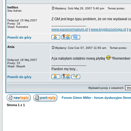
Ivellios
Wysłany: Sob Maj 26, 2007 5:40 pm
Temat postu:
Site Admin
Z GM jest tego typu problem, że on nie wydawał c
Dołączył: 15 Maj 2007
Posty: 18
_________________
Skąd: Katowice
www.paranormalium.pl
|
www.kryptozoologia.pl
|
w
Powrót do góry
Ania
Wysłany: Czw Cze 07, 2007 11:50 am
Temat postu:
A ja nabyłam ostatnio nową płytkę
"Remember G
Dołączył: 18 Maj 2007
Posty: 15
_________________
Skąd: Słupsk
Pardon my boy...
Powrót do góry
Wyświetl posty z ostatnich:
Forum Glenn Miller - forum dyskusyjne Str
Strona
1
z
1