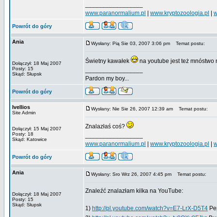
_________________
www.paranormalium.pl
|
www.kryptozoologia.pl
|
w
Powrót do góry
Ania
Wysłany: Pią Sie 03, 2007 3:06 pm
Temat postu:
Świetny kawałek
na youtube jest też mnóstw
Dołączył: 18 Maj 2007
Posty: 15
_________________
Skąd: Słupsk
Pardon my boy...
Powrót do góry
Ivellios
Wysłany: Nie Sie 26, 2007 12:39 am
Temat postu:
Site Admin
Znalazłaś coś?
Dołączył: 15 Maj 2007
Posty: 18
_________________
Skąd: Katowice
www.paranormalium.pl
|
www.kryptozoologia.pl
|
w
Powrót do góry
Ania
Wysłany: Sro Wrz 26, 2007 4:45 pm
Temat postu:
Znaleźć znalazłam kilka na YouTube:
Dołączył: 18 Maj 2007
Posty: 15
Skąd: Słupsk
1)
http://pl.youtube.com/watch?v=E7-LrX-D5T4
Pep