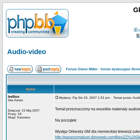
Gl
Audio-video
Forum Glenn Miller - forum dyskusyjne Str
Autor
Ivellios
Wysłany: Pią Sie 03, 2007 1:52 pm
Temat postu: Audi
Site Admin
Temat przeznaczony na wszelkie materiały audiow
Dołączył: 15 Maj 2007
Posty: 18
Skąd: Katowice
Na początek:
Występ Orkiestry GM dla niemieckiej telewizji (utw
http://paranormalium.diinoweb.com/files/ZZ%