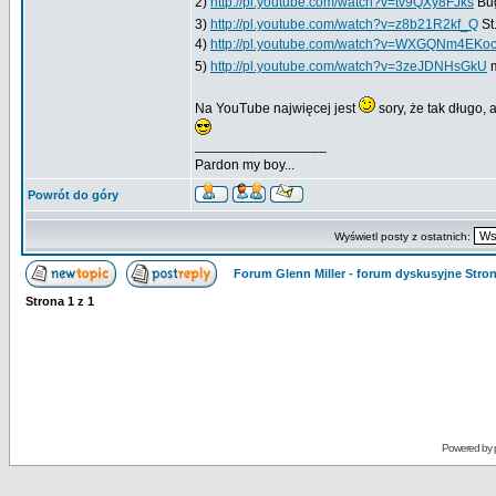
2)
http://pl.youtube.com/watch?v=tv9QXy8FJks
Bug
3)
http://pl.youtube.com/watch?v=z8b21R2kf_Q
St
4)
http://pl.youtube.com/watch?v=WXGQNm4EKo
5)
http://pl.youtube.com/watch?v=3zeJDNHsGkU
m
Na YouTube najwięcej jest
sory, że tak długo, 
_________________
Pardon my boy...
Powrót do góry
Wyświetl posty z ostatnich:
Forum Glenn Miller - forum dyskusyjne Str
Strona
1
z
1
Powered by