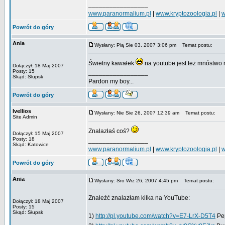
_________________
www.paranormalium.pl
|
www.kryptozoologia.pl
|
w
Powrót do góry
Ania
Wysłany: Pią Sie 03, 2007 3:06 pm
Temat postu:
Świetny kawałek
na youtube jest też mnóstw
Dołączył: 18 Maj 2007
Posty: 15
_________________
Skąd: Słupsk
Pardon my boy...
Powrót do góry
Ivellios
Wysłany: Nie Sie 26, 2007 12:39 am
Temat postu:
Site Admin
Znalazłaś coś?
Dołączył: 15 Maj 2007
Posty: 18
_________________
Skąd: Katowice
www.paranormalium.pl
|
www.kryptozoologia.pl
|
w
Powrót do góry
Ania
Wysłany: Sro Wrz 26, 2007 4:45 pm
Temat postu:
Znaleźć znalazłam kilka na YouTube:
Dołączył: 18 Maj 2007
Posty: 15
Skąd: Słupsk
1)
http://pl.youtube.com/watch?v=E7-LrX-D5T4
Pep