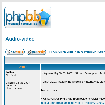
Audio-video
Forum Glenn Miller - forum dyskusyjne Str
Autor
Ivellios
Wysłany: Pią Sie 03, 2007 1:52 pm
Temat postu: Audi
Site Admin
Temat przeznaczony na wszelkie materiały audiow
Dołączył: 15 Maj 2007
Posty: 18
Skąd: Katowice
Na początek:
Występ Orkiestry GM dla niemieckiej telewizji (utw
http://paranormalium.diinoweb.com/files/ZZ%