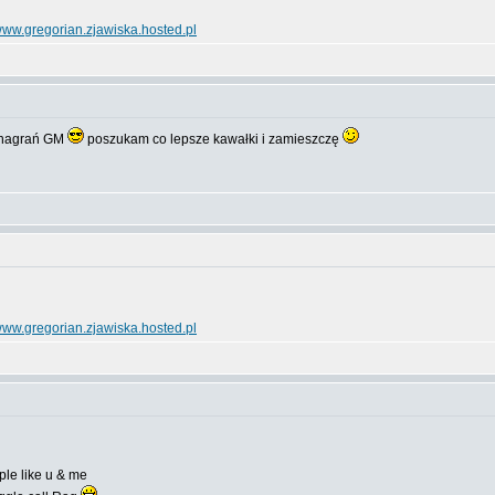
ww.gregorian.zjawiska.hosted.pl
o nagrań GM
poszukam co lepsze kawałki i zamieszczę
ww.gregorian.zjawiska.hosted.pl
le like u & me