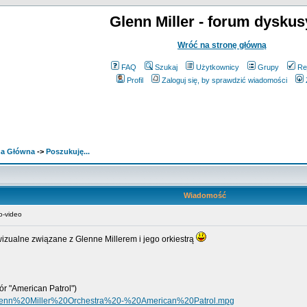
Glenn Miller - forum dyskus
Wróć na stronę główną
FAQ
Szukaj
Użytkownicy
Grupy
Re
Profil
Zaloguj się, by sprawdzić wiadomości
ona Główna
->
Poszukuję...
Wiadomość
o-video
izualne związane z Glenne Millerem i jego orkiestrą
ór "American Patrol")
20Glenn%20Miller%20Orchestra%20-%20American%20Patrol.mpg