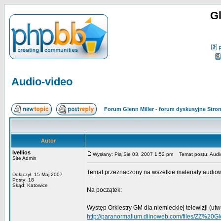
Gl
Audio-video
Forum Glenn Miller - forum dyskusyjne Str
Autor
Ivellios
Wysłany: Pią Sie 03, 2007 1:52 pm
Temat postu: Audi
Site Admin
Temat przeznaczony na wszelkie materiały audiow
Dołączył: 15 Maj 2007
Posty: 18
Skąd: Katowice
Na początek:
Występ Orkiestry GM dla niemieckiej telewizji (utw
http://paranormalium.diinoweb.com/files/ZZ%