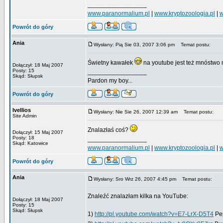
_________________
www.paranormalium.pl
|
www.kryptozoologia.pl
|
w
Powrót do góry
Ania
Wysłany: Pią Sie 03, 2007 3:06 pm
Temat postu:
Świetny kawałek
na youtube jest też mnóstw
Dołączył: 18 Maj 2007
Posty: 15
_________________
Skąd: Słupsk
Pardon my boy...
Powrót do góry
Ivellios
Wysłany: Nie Sie 26, 2007 12:39 am
Temat postu:
Site Admin
Znalazłaś coś?
Dołączył: 15 Maj 2007
Posty: 18
_________________
Skąd: Katowice
www.paranormalium.pl
|
www.kryptozoologia.pl
|
w
Powrót do góry
Ania
Wysłany: Sro Wrz 26, 2007 4:45 pm
Temat postu:
Znaleźć znalazłam kilka na YouTube:
Dołączył: 18 Maj 2007
Posty: 15
Skąd: Słupsk
1)
http://pl.youtube.com/watch?v=E7-LrX-D5T4
Pep