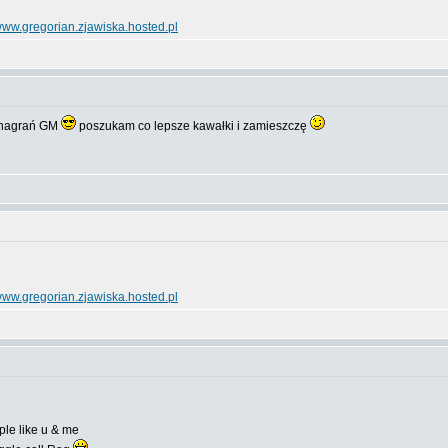
ww.gregorian.zjawiska.hosted.pl
o nagrań GM
poszukam co lepsze kawałki i zamieszczę
ww.gregorian.zjawiska.hosted.pl
le like u & me