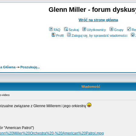
Glenn Miller - forum dyskus
Wróć na stronę główną
FAQ
Szukaj
Użytkownicy
Grupy
Re
Profil
Zaloguj się, by sprawdzić wiadomości
ona Główna
->
Poszukuję...
Wiadomość
o-video
izualne związane z Glenne Millerem i jego orkiestrą
ór "American Patrol")
20Glenn%20Miller%20Orchestra%20-%20American%20Patrol.mpg