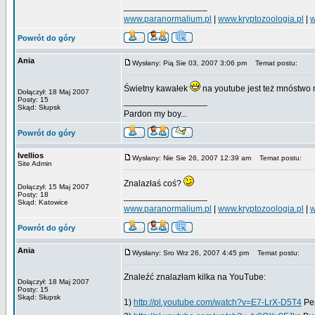
_________________
www.paranormalium.pl
|
www.kryptozoologia.pl
|
w
Powrót do góry
Ania
Wysłany: Pią Sie 03, 2007 3:06 pm
Temat postu:
Świetny kawałek
na youtube jest też mnóstw
Dołączył: 18 Maj 2007
Posty: 15
_________________
Skąd: Słupsk
Pardon my boy...
Powrót do góry
Ivellios
Wysłany: Nie Sie 26, 2007 12:39 am
Temat postu:
Site Admin
Znalazłaś coś?
Dołączył: 15 Maj 2007
Posty: 18
_________________
Skąd: Katowice
www.paranormalium.pl
|
www.kryptozoologia.pl
|
w
Powrót do góry
Ania
Wysłany: Sro Wrz 26, 2007 4:45 pm
Temat postu:
Znaleźć znalazłam kilka na YouTube:
Dołączył: 18 Maj 2007
Posty: 15
Skąd: Słupsk
1)
http://pl.youtube.com/watch?v=E7-LrX-D5T4
Pep