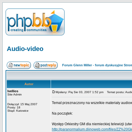
Audio-video
Forum Glenn Miller - forum dyskusyjne Str
Autor
Ivellios
Wysłany: Pią Sie 03, 2007 1:52 pm
Temat postu: Audi
Site Admin
Temat przeznaczony na wszelkie materiały audiow
Dołączył: 15 Maj 2007
Posty: 18
Skąd: Katowice
Na początek:
Występ Orkiestry GM dla niemieckiej telewizji (utw
http://paranormalium.diinoweb.com/files/ZZ%