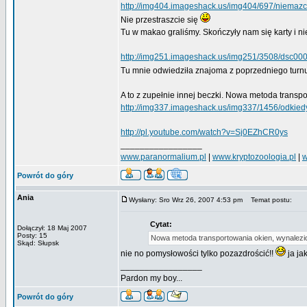
http://img404.imageshack.us/img404/697/niemaz
Nie przestraszcie się
Tu w makao graliśmy. Skończyły nam się karty i nie
http://img251.imageshack.us/img251/3508/dsc00
Tu mnie odwiedziła znajoma z poprzedniego tur
A to z zupełnie innej beczki. Nowa metoda transpo
http://img337.imageshack.us/img337/1456/odkied
http://pl.youtube.com/watch?v=Sj0EZhCR0ys
_________________
www.paranormalium.pl
|
www.kryptozoologia.pl
|
w
Powrót do góry
Ania
Wysłany: Sro Wrz 26, 2007 4:53 pm
Temat postu:
Cytat:
Dołączył: 18 Maj 2007
Posty: 15
Nowa metoda transportowania okien, wynalezion
Skąd: Słupsk
nie no pomysłowości tylko pozazdrościć!!
ja ja
_________________
Pardon my boy...
Powrót do góry