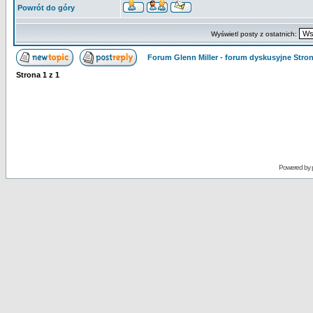
Powrót do góry
Wyświetl posty z ostatnich:
Forum Glenn Miller - forum dyskusyjne Str
Strona
1
z
1
Powered by