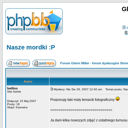
Gl
Nasze mordki :P
Forum Glenn Miller - forum dyskusyjne Str
Autor
Ivellios
Wysłany: Nie Sie 26, 2007 12:40 am
Temat postu: Nas
Site Admin
Proponuję taki mały temacik fotograficzny
Dołączył: 15 Maj 2007
Posty: 18
Skąd: Katowice
===============================
Ja dam kilka nowszych zdjęć z ostatniego turnusu w