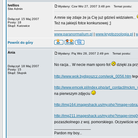
Ivellios
Wysłany: Czw Wrz 27, 2007 3:48 pm
Temat postu:
Site Admin
A mnie się zdaje że ja Cię już gdzieś widziałem...
Dołączył: 15 Maj 2007
Posty: 18
Też na jakiejś fotce konkursowej ;]
Skąd: Katowice
_________________
www.paranormalium.pl
|
www.kryptozoologia.pl
|
w
Powrót do góry
Ania
Wysłany: Pią Wrz 28, 2007 2:49 pm
Temat postu:
No racja... W necie mam sporo fot
dzięki za pr
Dołączył: 18 Maj 2007
Posty: 15
Skąd: Słupsk
http://www.wok.bydgoszcz.com/wok_0056.htm
teg
http://www.emcek.pl/index.php/art_contact/mckm_
na pierwszym zdjęciu
http://img164.imageshack.us/my.php?image=obra
http://img211.imageshack.us/my.php?image=img0
pozaszkolnego z woj. pomorskiego. Oczywiście w
_________________
Pardon my boy...