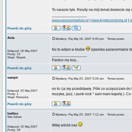
To narazie tyle. Reszty na mój temat dowiecie si
_________________
www.paranormalium.pl
|
www.kryptozoologia.pl
|
w
Powrót do góry
Ania
Wysłany: Pią Maj 18, 2007 6:00 pm
Temat postu:
No to witam w klubie
zjawiska paranormalne to
Dołączył: 18 Maj 2007
Posty: 15
_________________
Skąd: Słupsk
Pardon my boy...
Powrót do góry
vampir
Wysłany: Pią Maj 25, 2007 5:26 am
Temat postu:
no to i ja się przedstawię. Póki co uczęszczam d
Dołączył: 25 Maj 2007
muzyka, jazz, i punk rock * sam mam kapelę ). Co
Posty: 1
Skąd: Rzeszów
Powrót do góry
Ivellios
Wysłany: Pią Maj 25, 2007 7:12 am
Temat postu:
Site Admin
Witaj wśród nas
Dołączył: 15 Maj 2007
Posty: 18
_________________