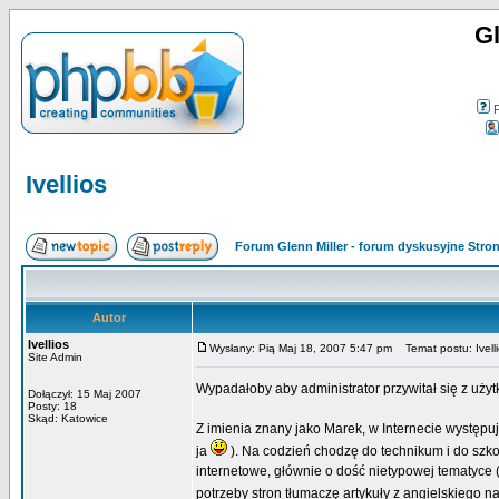
Gl
Ivellios
Forum Glenn Miller - forum dyskusyjne Str
Autor
Ivellios
Wysłany: Pią Maj 18, 2007 5:47 pm
Temat postu: Ivell
Site Admin
Wypadałoby aby administrator przywitał się z uży
Dołączył: 15 Maj 2007
Posty: 18
Skąd: Katowice
Z imienia znany jako Marek, w Internecie występuj
ja
). Na codzień chodzę do technikum i do szkoł
internetowe, głównie o dość nietypowej tematyce
potrzeby stron tłumaczę artykuły z angielskiego n