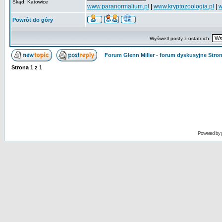
Skąd: Katowice
www.paranormalium.pl
|
www.kryptozoologia.pl
|
w
Powrót do góry
Wyświetl posty z ostatnich:
Forum Glenn Miller - forum dyskusyjne Str
Strona
1
z
1
Powered by