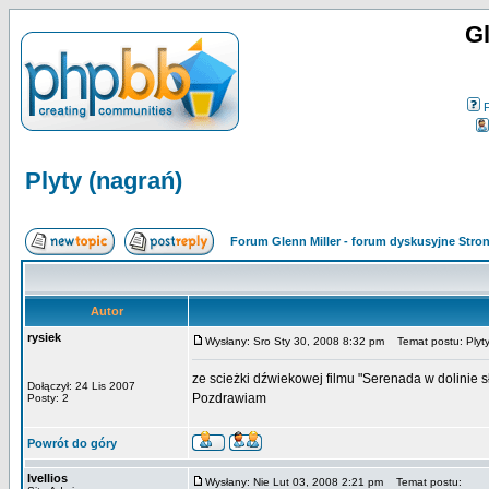
Gl
Plyty (nagrań)
Forum Glenn Miller - forum dyskusyjne Str
Autor
rysiek
Wysłany: Sro Sty 30, 2008 8:32 pm
Temat postu: Plyty
ze scieżki dźwiekowej filmu "Serenada w dolinie sł
Dołączył: 24 Lis 2007
Pozdrawiam
Posty: 2
Powrót do góry
Ivellios
Wysłany: Nie Lut 03, 2008 2:21 pm
Temat postu: