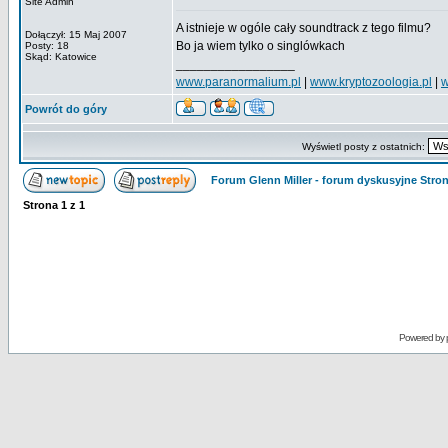
Site Admin
A istnieje w ogóle cały soundtrack z tego filmu?
Dołączył: 15 Maj 2007
Bo ja wiem tylko o singlówkach
Posty: 18
Skąd: Katowice
_________________
www.paranormalium.pl
|
www.kryptozoologia.pl
|
w
Powrót do góry
Wyświetl posty z ostatnich:
Forum Glenn Miller - forum dyskusyjne Str
Strona
1
z
1
Powered by