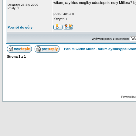
witam, czy ktos moglby udostepnic nuty Millera? b
Dołączył: 28 Sty 2009
Posty: 1
pozdrawiam
Krzychu
Powrót do góry
Wyświetl posty z ostatnich:
Forum Glenn Miller - forum dyskusyjne Str
Strona
1
z
1
Powered by