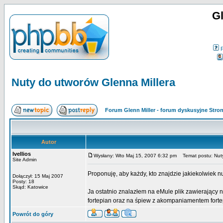
Gl
Nuty do utworów Glenna Millera
Forum Glenn Miller - forum dyskusyjne Str
Autor
Ivellios
Wysłany: Wto Maj 15, 2007 6:32 pm
Temat postu: Nuty
Site Admin
Proponuję, aby każdy, kto znajdzie jakiekolwiek n
Dołączył: 15 Maj 2007
Posty: 18
Skąd: Katowice
Ja ostatnio znalazłem na eMule plik zawierający 
fortepian oraz na śpiew z akompaniamentem forte
Powrót do góry