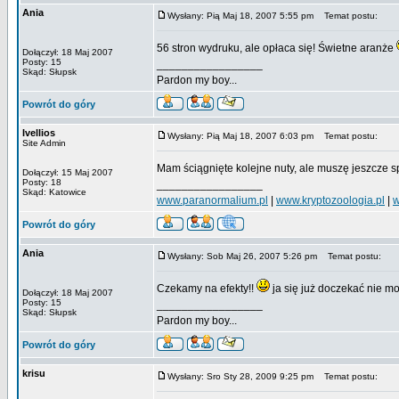
Ania
Wysłany: Pią Maj 18, 2007 5:55 pm
Temat postu:
56 stron wydruku, ale opłaca się! Świetne aranże
Dołączył: 18 Maj 2007
Posty: 15
_________________
Skąd: Słupsk
Pardon my boy...
Powrót do góry
Ivellios
Wysłany: Pią Maj 18, 2007 6:03 pm
Temat postu:
Site Admin
Mam ściągnięte kolejne nuty, ale muszę jeszcze 
Dołączył: 15 Maj 2007
Posty: 18
_________________
Skąd: Katowice
www.paranormalium.pl
|
www.kryptozoologia.pl
|
w
Powrót do góry
Ania
Wysłany: Sob Maj 26, 2007 5:26 pm
Temat postu:
Czekamy na efekty!!
ja się już doczekać nie 
Dołączył: 18 Maj 2007
Posty: 15
_________________
Skąd: Słupsk
Pardon my boy...
Powrót do góry
krisu
Wysłany: Sro Sty 28, 2009 9:25 pm
Temat postu: