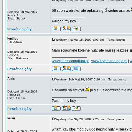
56 stron wydruku, ale opłaca się! Świetne aranże
Dołączył: 18 Maj 2007
Posty: 15
_________________
Skąd: Słupsk
Pardon my boy...
Powrót do góry
Ivellios
Wysłany: Pią Maj 18, 2007 6:03 pm
Temat postu:
Site Admin
Mam ściągnięte kolejne nuty, ale muszę jeszcze 
Dołączył: 15 Maj 2007
Posty: 18
_________________
Skąd: Katowice
www.paranormalium.pl
|
www.kryptozoologia.pl
|
w
Powrót do góry
Ania
Wysłany: Sob Maj 26, 2007 5:26 pm
Temat postu:
Czekamy na efekty!!
ja się już doczekać nie 
Dołączył: 18 Maj 2007
Posty: 15
_________________
Skąd: Słupsk
Pardon my boy...
Powrót do góry
krisu
Wysłany: Sro Sty 28, 2009 9:25 pm
Temat postu:
witam, czy ktos moglby udostepnic nuty Millera? b
Dołączył: 28 Sty 2009