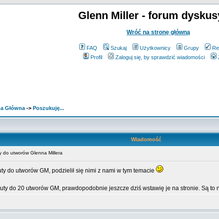
Glenn Miller - forum dyskus
Wróć na stronę główną
FAQ
Szukaj
Użytkownicy
Grupy
Re
Profil
Zaloguj się, by sprawdzić wiadomości
ona Główna
->
Poszukuję...
Wiadomość
 do utworów Glenna Millera
uty do utworów GM, podzielił się nimi z nami w tym temacie
nuty do 20 utworów GM, prawdopodobnie jeszcze dziś wstawię je na stronie. Są to 