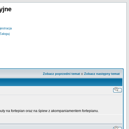
yjne
jestracja
Zaloguj
Zobacz poprzedni temat
::
Zobacz następny temat
nuty na fortepian oraz na śpiew z akompaniamentem fortepianu.