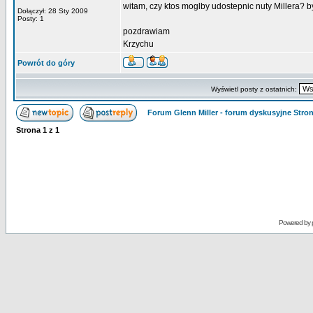
witam, czy ktos moglby udostepnic nuty Millera? b
Dołączył: 28 Sty 2009
Posty: 1
pozdrawiam
Krzychu
Powrót do góry
Wyświetl posty z ostatnich:
Forum Glenn Miller - forum dyskusyjne Str
Strona
1
z
1
Powered by