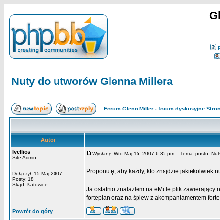
Gl
Nuty do utworów Glenna Millera
Forum Glenn Miller - forum dyskusyjne Str
Autor
Ivellios
Wysłany: Wto Maj 15, 2007 6:32 pm
Temat postu: Nuty
Site Admin
Proponuję, aby każdy, kto znajdzie jakiekolwiek n
Dołączył: 15 Maj 2007
Posty: 18
Skąd: Katowice
Ja ostatnio znalazłem na eMule plik zawierający 
fortepian oraz na śpiew z akompaniamentem forte
Powrót do góry