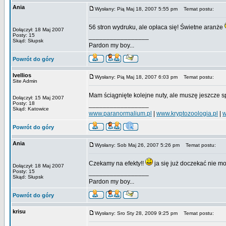
Ania
Wysłany: Pią Maj 18, 2007 5:55 pm
Temat postu:
56 stron wydruku, ale opłaca się! Świetne aranże
Dołączył: 18 Maj 2007
Posty: 15
_________________
Skąd: Słupsk
Pardon my boy...
Powrót do góry
Ivellios
Wysłany: Pią Maj 18, 2007 6:03 pm
Temat postu:
Site Admin
Mam ściągnięte kolejne nuty, ale muszę jeszcze 
Dołączył: 15 Maj 2007
Posty: 18
_________________
Skąd: Katowice
www.paranormalium.pl
|
www.kryptozoologia.pl
|
w
Powrót do góry
Ania
Wysłany: Sob Maj 26, 2007 5:26 pm
Temat postu:
Czekamy na efekty!!
ja się już doczekać nie 
Dołączył: 18 Maj 2007
Posty: 15
_________________
Skąd: Słupsk
Pardon my boy...
Powrót do góry
krisu
Wysłany: Sro Sty 28, 2009 9:25 pm
Temat postu: