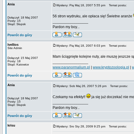
Ania
Wysłany: Pią Maj 18, 2007 5:55 pm
Temat postu:
56 stron wydruku, ale opłaca się! Świetne aranże
Dołączył: 18 Maj 2007
Posty: 15
_________________
Skąd: Słupsk
Pardon my boy...
Powrót do góry
Ivellios
Wysłany: Pią Maj 18, 2007 6:03 pm
Temat postu:
Site Admin
Mam ściągnięte kolejne nuty, ale muszę jeszcze 
Dołączył: 15 Maj 2007
Posty: 18
_________________
Skąd: Katowice
www.paranormalium.pl
|
www.kryptozoologia.pl
|
w
Powrót do góry
Ania
Wysłany: Sob Maj 26, 2007 5:26 pm
Temat postu:
Czekamy na efekty!!
ja się już doczekać nie 
Dołączył: 18 Maj 2007
Posty: 15
_________________
Skąd: Słupsk
Pardon my boy...
Powrót do góry
krisu
Wysłany: Sro Sty 28, 2009 9:25 pm
Temat postu: