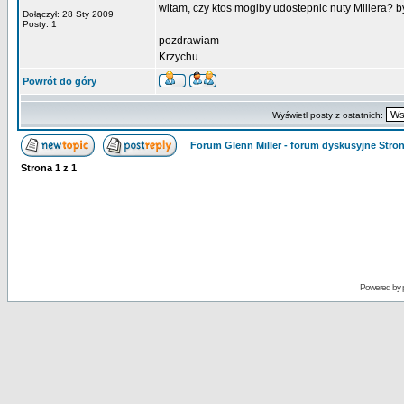
witam, czy ktos moglby udostepnic nuty Millera? b
Dołączył: 28 Sty 2009
Posty: 1
pozdrawiam
Krzychu
Powrót do góry
Wyświetl posty z ostatnich:
Forum Glenn Miller - forum dyskusyjne Str
Strona
1
z
1
Powered by