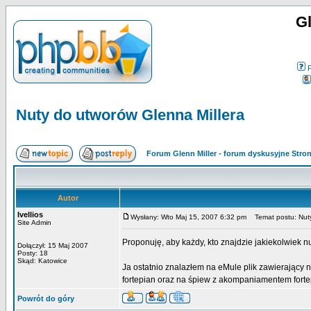
Gl
Nuty do utworów Glenna Millera
Forum Glenn Miller - forum dyskusyjne Str
Autor
Ivellios
Wysłany: Wto Maj 15, 2007 6:32 pm
Temat postu: Nuty
Site Admin
Proponuję, aby każdy, kto znajdzie jakiekolwiek n
Dołączył: 15 Maj 2007
Posty: 18
Skąd: Katowice
Ja ostatnio znalazłem na eMule plik zawierający 
fortepian oraz na śpiew z akompaniamentem forte
Powrót do góry