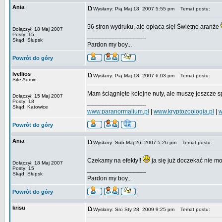
Ania
Wysłany: Pią Maj 18, 2007 5:55 pm
Temat postu:
56 stron wydruku, ale opłaca się! Świetne aranże
Dołączył: 18 Maj 2007
Posty: 15
_________________
Skąd: Słupsk
Pardon my boy...
Powrót do góry
Ivellios
Wysłany: Pią Maj 18, 2007 6:03 pm
Temat postu:
Site Admin
Mam ściągnięte kolejne nuty, ale muszę jeszcze 
Dołączył: 15 Maj 2007
Posty: 18
_________________
Skąd: Katowice
www.paranormalium.pl
|
www.kryptozoologia.pl
|
w
Powrót do góry
Ania
Wysłany: Sob Maj 26, 2007 5:26 pm
Temat postu:
Czekamy na efekty!!
ja się już doczekać nie 
Dołączył: 18 Maj 2007
Posty: 15
_________________
Skąd: Słupsk
Pardon my boy...
Powrót do góry
krisu
Wysłany: Sro Sty 28, 2009 9:25 pm
Temat postu: