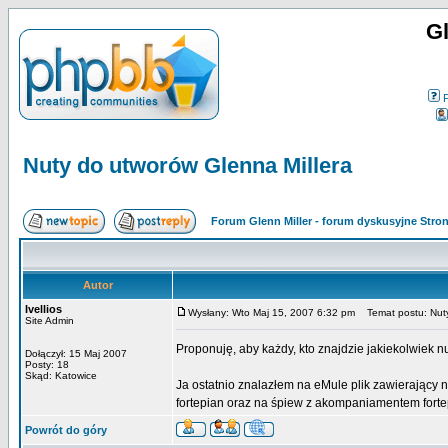
Gl
Nuty do utworów Glenna Millera
Forum Glenn Miller - forum dyskusyjne Str
Autor
Ivellios
Wysłany: Wto Maj 15, 2007 6:32 pm
Temat postu: Nuty
Site Admin
Proponuję, aby każdy, kto znajdzie jakiekolwiek n
Dołączył: 15 Maj 2007
Posty: 18
Skąd: Katowice
Ja ostatnio znalazłem na eMule plik zawierający 
fortepian oraz na śpiew z akompaniamentem forte
Powrót do góry