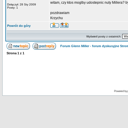
witam, czy ktos moglby udostepnic nuty Millera? b
Dołączył: 28 Sty 2009
Posty: 1
pozdrawiam
Krzychu
Powrót do góry
Wyświetl posty z ostatnich:
Forum Glenn Miller - forum dyskusyjne Str
Strona
1
z
1
Powered by