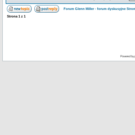
Forum Glenn Miller - forum dyskusyjne Str
Strona
1
z
1
Powered by