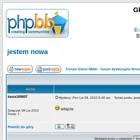
Gl
jestem nowa
Forum Glenn Miller - forum dyskusyjne Str
Autor
kasia160607
Wysłany: Pon Lis 08, 2010 9:40 am
Temat postu: jes
witajcie.
Dołączył: 08 Lis 2010
Posty: 1
Powrót do góry
Wyświetl posty z ostatnich: