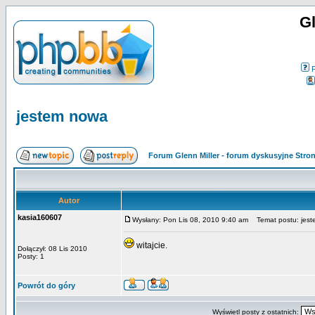
Gl
jestem nowa
Forum Glenn Miller - forum dyskusyjne Str
Autor
kasia160607
Wysłany: Pon Lis 08, 2010 9:40 am
Temat postu: jes
witajcie.
Dołączył: 08 Lis 2010
Posty: 1
Powrót do góry
Wyświetl posty z ostatnich: