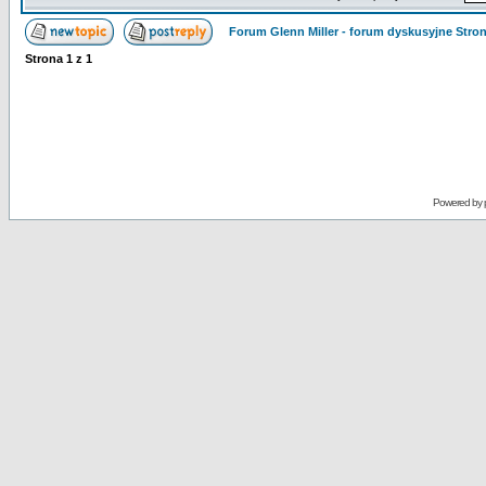
Forum Glenn Miller - forum dyskusyjne Str
Strona
1
z
1
Powered by