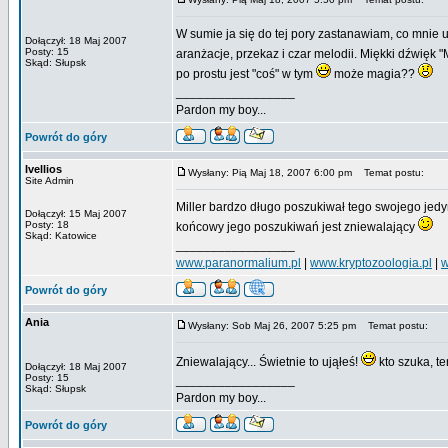
W sumie ja się do tej pory zastanawiam, co mnie 
Dołączył: 18 Maj 2007
Posty: 15
aranżacje, przekaz i czar melodii. Miękki dźwięk
Skąd: Słupsk
po prostu jest "coś" w tym
może magia??
_________________
Pardon my boy...
Powrót do góry
Ivellios
Wysłany: Pią Maj 18, 2007 6:00 pm
Temat postu:
Site Admin
Miller bardzo długo poszukiwał tego swojego jedyn
Dołączył: 15 Maj 2007
Posty: 18
końcowy jego poszukiwań jest zniewalający
Skąd: Katowice
_________________
www.paranormalium.pl
|
www.kryptozoologia.pl
|
w
Powrót do góry
Ania
Wysłany: Sob Maj 26, 2007 5:25 pm
Temat postu:
Zniewalający... Świetnie to ująłeś!
kto szuka, te
Dołączył: 18 Maj 2007
Posty: 15
_________________
Skąd: Słupsk
Pardon my boy...
Powrót do góry