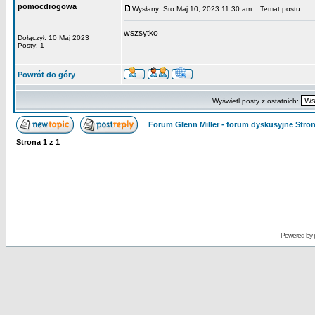
pomocdrogowa
Wysłany: Sro Maj 10, 2023 11:30 am
Temat postu:
wszsytko
Dołączył: 10 Maj 2023
Posty: 1
Powrót do góry
Wyświetl posty z ostatnich:
Forum Glenn Miller - forum dyskusyjne Str
Strona
1
z
1
Powered by